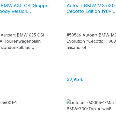
t BMW 635 CSi Gruppe
Autoart BMW M3 e30
 body version
Cecotto Edition 1989
lau (schwarz) #68444
misanorot
Autoart BMW 635 CSi
#50566 Autoart BMW M
A Tourenwagenplain
Evolution "Cecotto" 198
rsiondunkelblau
misanorot
z)
r Preis:
Regulärer Preis:
€
37,95 €