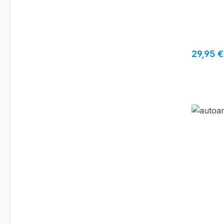
Reguläre
29,95 €