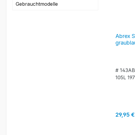
Gebrauchtmodelle
Abrex S
graubl
#143A
# 143A
105L 19
Reguläre
29,95 €