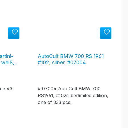
rtini-
AutoCult BMW 700 RS 1961
 weiß,
#102, silber, #07004
nue 43
# 07004 AutoCult BMW 700
4
RS1961, #102silberlimited edition,
one of 333 pcs.