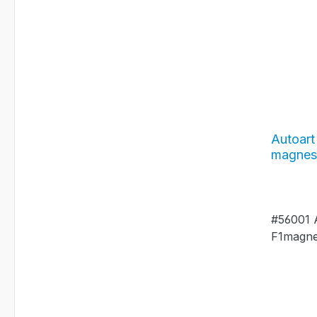
Autoart
magnesi
#56001 
F1magnes