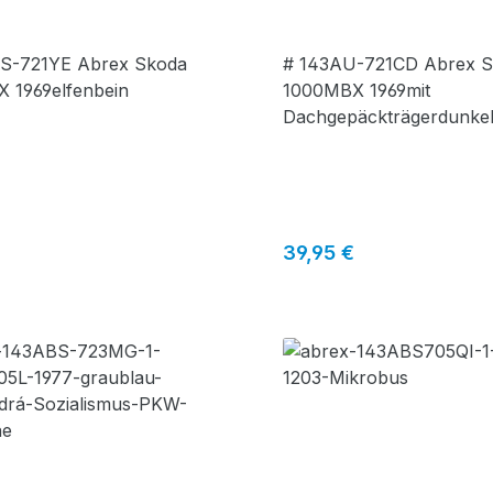
#143AU-721CD
S-721YE Abrex Skoda
# 143AU-721CD Abrex 
 1969elfenbein
1000MBX 1969mit
Dachgepäckträgerdunke
(Sedá Tmavá)
r Preis:
Regulärer Preis:
39,95 €