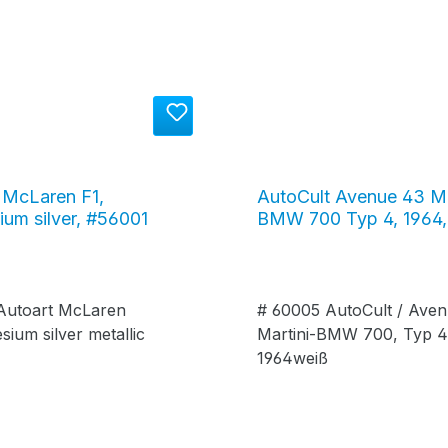
 McLaren F1,
AutoCult Avenue 43 Ma
um silver, #56001
BMW 700 Typ 4, 1964,
#60005
Autoart McLaren
# 60005 AutoCult / Ave
ium silver metallic
Martini-BMW 700, Typ 
1964weiß