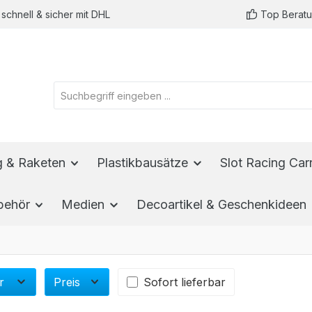
schnell & sicher mit DHL
Top Berat
ug & Raketen
Plastikbausätze
Slot Racing Car
behör
Medien
Decoartikel & Geschenkideen
er
Preis
Sofort lieferbar