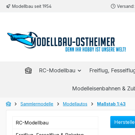
Modellbau seit 1954
Versand: 
m Hauptinhalt springen
Zur Suche springen
Zur Hauptnavigation springen
RC-Modellbau
Freiflug, Fesselfl
Modelleisenbahnen & Zu
Sammlermodelle
Modellautos
Maßstab 1:43
Herstell
RC-Modellbau
Freiflug, Fesselflug & Raketen