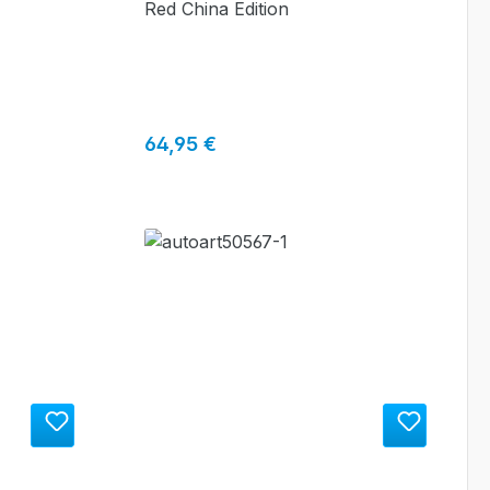
Red China Edition
Regulärer Preis:
64,95 €