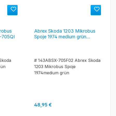
robus
Abrex Skoda 1203 Mikrobus
-705QI
Spoje 1974 medium grün
#143ABSX-705F02
Skoda
# 143ABSX-705F02 Abrex Skoda
rün
1203 Mikrobus Spoje
1974medium grün
Regulärer Preis:
48,95 €