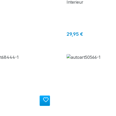
Interieur
r Preis:
Regulärer Preis:
29,95 €