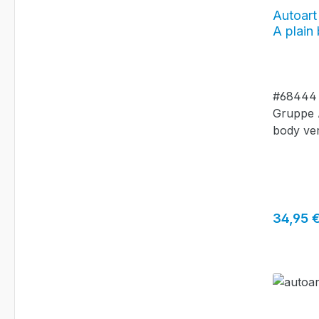
Autoar
A plain
dunkelb
#68444 
Gruppe 
body ve
(schwar
Reguläre
34,95 