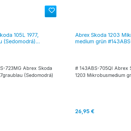
koda 105L 1977,
Abrex Skoda 1203 Mik
au (Sedomodrá)
medium grün #143ABS
BS-723MG
BS-723MG Abrex Skoda
# 143ABS-705QI Abrex 
77graublau (Sedomodrá)
1203 Mikrobusmedium g
r Preis:
Regulärer Preis:
26,95 €