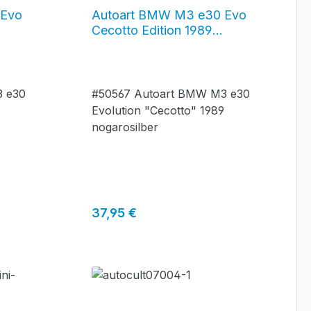
 Evo
Autoart BMW M3 e30 Evo
Cecotto Edition 1989
nogarosilber #50567
3 e30
#50567 Autoart BMW M3 e30
9
Evolution "Cecotto" 1989
nogarosilber
Regulärer Preis:
37,95 €