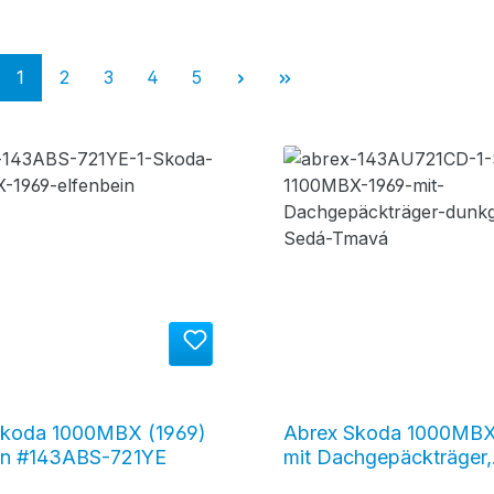
Seite
Seite
Seite
Seite
Seite
1
2
3
4
5
Skoda 1000MBX (1969)
Abrex Skoda 1000MBX
ein #143ABS-721YE
mit Dachgepäckträger,
dunkelgrau (Sedá Tma