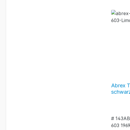
Abrex T
schwarz 
#143AB
# 143AB
603 1969