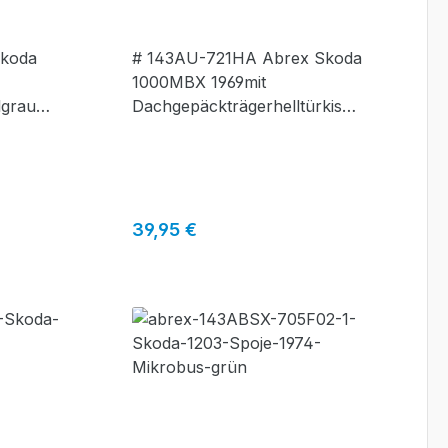
#143AU-721HA
Skoda
# 143AU-721HA Abrex Skoda
1000MBX 1969mit
lgrau
Dachgepäckträgerhelltürkis
(Tyrkysová Svetlá)
Regulärer Preis:
39,95 €