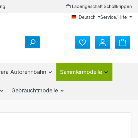
ung
Ladengeschäft Schöllkrippen
Deutsch
Service/Hilfe
Du hast 0 Produkte auf d
rera Autorennbahn
Sammlermodelle
Gebrauchtmodelle