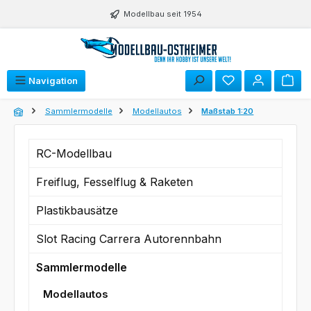
Zum Hauptinhalt springen
Modellbau seit 1954
Du hast 0 Produk
Navigation
Sammlermodelle
Modellautos
Maßstab 1:20
RC-Modellbau
Freiflug, Fesselflug & Raketen
Plastikbausätze
Slot Racing Carrera Autorennbahn
Sammlermodelle
Modellautos