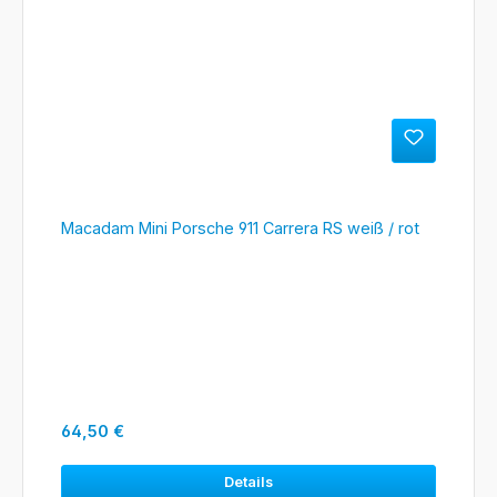
Macadam Mini Porsche 911 Carrera RS weiß / rot
Regulärer Preis:
64,50 €
Details