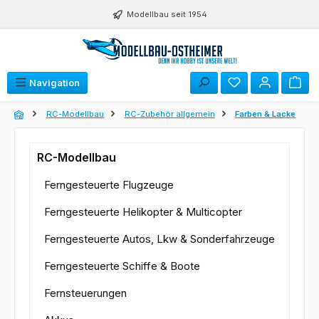
Zum Hauptinhalt springen
Modellbau seit 1954
Du hast 0 Produk
Navigation
RC-Modellbau
RC-Zubehör allgemein
Farben & Lacke
RC-Modellbau
Ferngesteuerte Flugzeuge
Ferngesteuerte Helikopter & Multicopter
Ferngesteuerte Autos, Lkw & Sonderfahrzeuge
Ferngesteuerte Schiffe & Boote
Fernsteuerungen