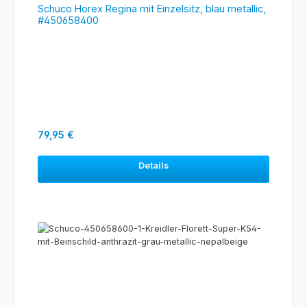
Schuco Horex Regina mit Einzelsitz, blau metallic,
#450658400
Regulärer Preis:
79,95 €
Details