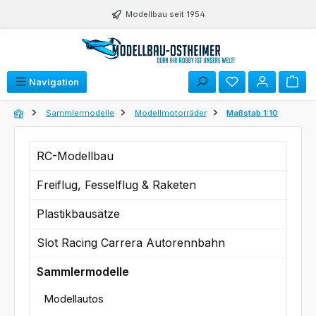
Zum Hauptinhalt springen
Modellbau seit 1954
Du hast 0 Produk
Navigation
Sammlermodelle
Modellmotorräder
Maßstab 1:10
RC-Modellbau
Freiflug, Fesselflug & Raketen
Plastikbausätze
Slot Racing Carrera Autorennbahn
Sammlermodelle
Modellautos