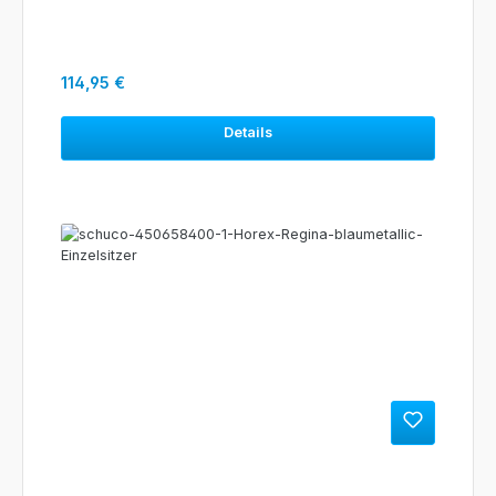
Regulärer Preis:
114,95 €
Details