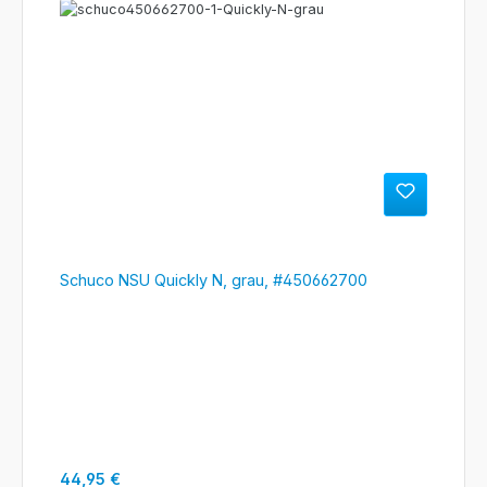
Schuco NSU Quickly N, grau, #450662700
Regulärer Preis:
44,95 €