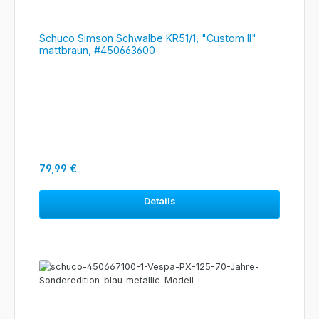
Schuco Simson Schwalbe KR51/1, "Custom II"
mattbraun, #450663600
Regulärer Preis:
79,99 €
Details