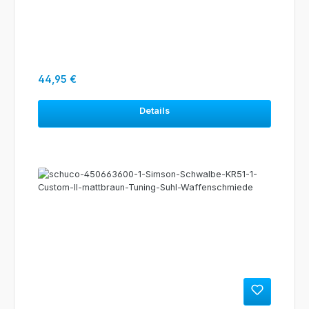
Regulärer Preis:
44,95 €
Details