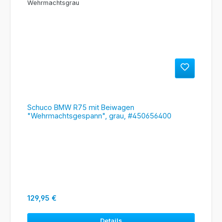
Schuco BMW R75 mit Beiwagen
"Wehrmachtsgespann", grau, #450656400
Regulärer Preis:
129,95 €
Details