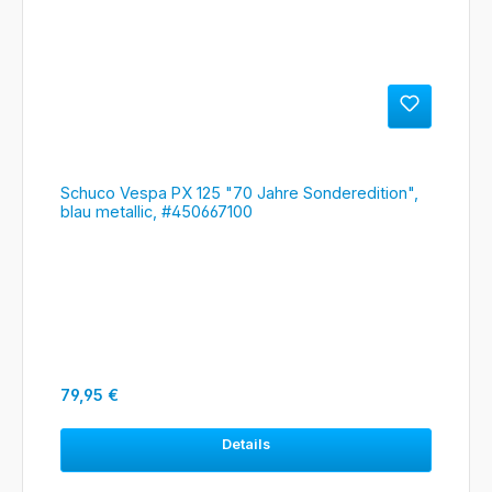
Schuco Vespa PX 125 "70 Jahre Sonderedition",
blau metallic, #450667100
Regulärer Preis:
79,95 €
Details