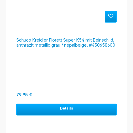
Schuco Kreidler Florett Super K54 mit Beinschild,
anthrazit metallic grau / nepalbeige, #450658600
Regulärer Preis:
79,95 €
Details