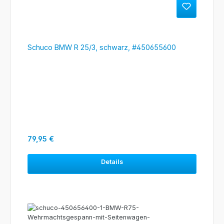
Schuco BMW R 25/3, schwarz, #450655600
Regulärer Preis:
79,95 €
Details