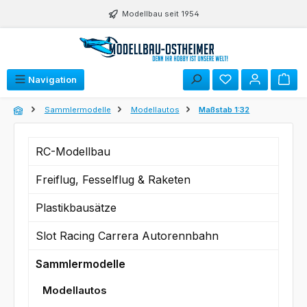
Zum Hauptinhalt springen
Modellbau seit 1954
Du hast 0 Produk
Navigation
Sammlermodelle
Modellautos
Maßstab 1:32
RC-Modellbau
Freiflug, Fesselflug & Raketen
Plastikbausätze
Slot Racing Carrera Autorennbahn
Sammlermodelle
Modellautos