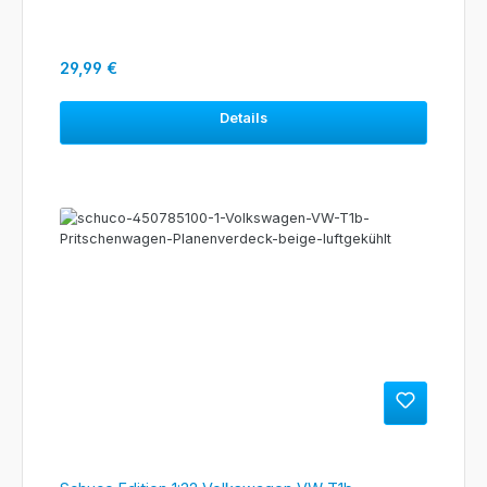
Regulärer Preis:
29,99 €
Details