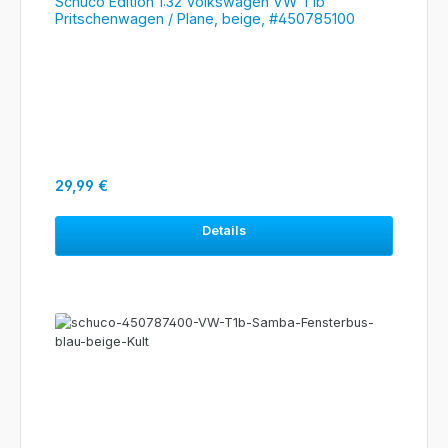
Schuco Edition 1:32 Volkswagen VW T1b
Pritschenwagen / Plane, beige, #450785100
Regulärer Preis:
29,99 €
Details