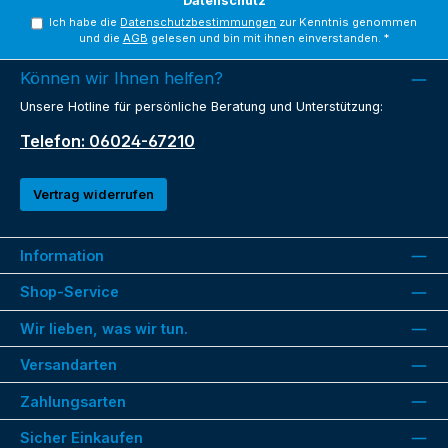
Datenschutz
Ich habe die
Datenschutzbestimmungen
zur Kenntnis genommen
und die
AGB
gelesen und bin mit ihnen einverstanden.
*
Können wir Ihnen helfen?
Unsere Hotline für persönliche Beratung und Unterstützung:
Telefon: 06024-67210
Vertrag widerrufen
Information
Shop-Service
Wir lieben, was wir tun.
Versandarten
Zahlungsarten
Sicher Einkaufen