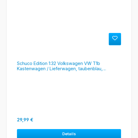
Schuco Edition 1:32 Volkswagen VW T1b
Kastenwagen / Lieferwagen, taubenblau,
#450785000
Regulärer Preis:
29,99 €
Details