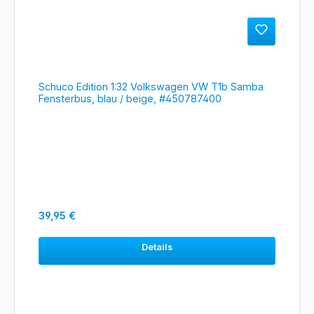
Schuco Edition 1:32 Volkswagen VW T1b Samba
Fensterbus, blau / beige, #450787400
Regulärer Preis:
39,95 €
Details