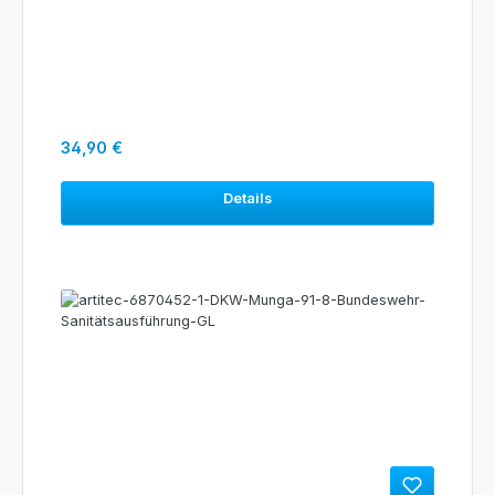
Regulärer Preis:
34,90 €
Details