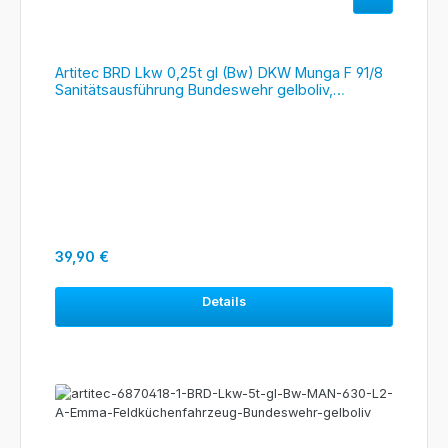
Artitec BRD Lkw 0,25t gl (Bw) DKW Munga F 91/8
Sanitätsausführung Bundeswehr gelboliv,
#6870452
Regulärer Preis:
39,90 €
Details