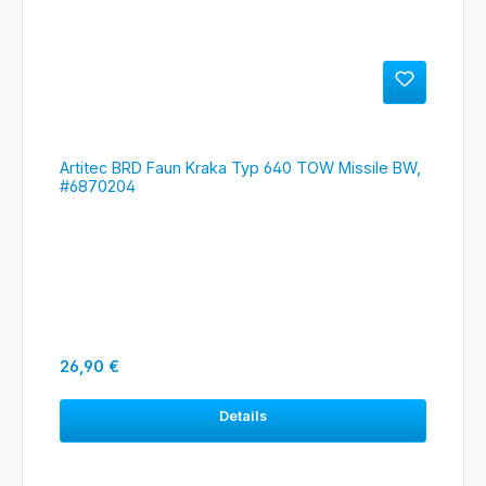
Artitec BRD Faun Kraka Typ 640 TOW Missile BW,
#6870204
Regulärer Preis:
26,90 €
Details