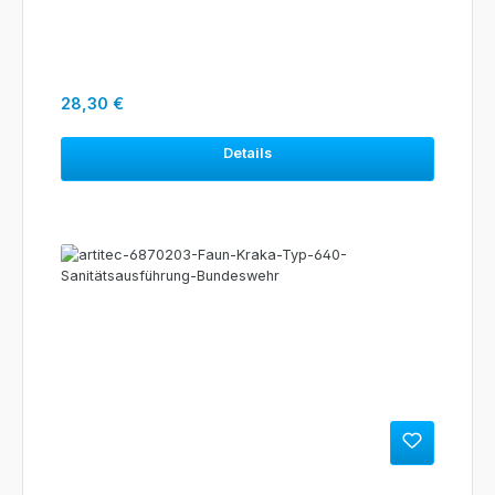
Regulärer Preis:
28,30 €
Details