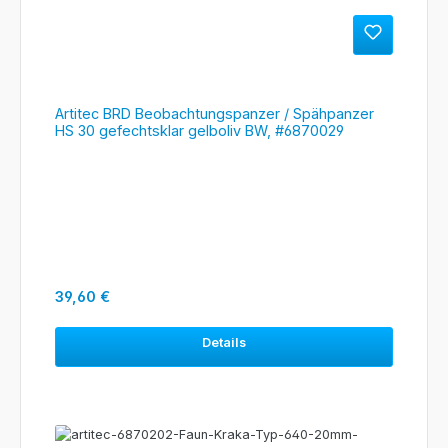
Artitec BRD Beobachtungspanzer / Spähpanzer
HS 30 gefechtsklar gelboliv BW, #6870029
Regulärer Preis:
39,60 €
Details