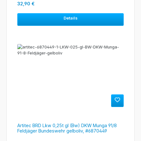
Regulärer Preis:
32,90 €
Details
Artitec BRD Lkw 0,25t gl (Bw) DKW Munga 91/8
Feldjäger Bundeswehr gelboliv, #6870449