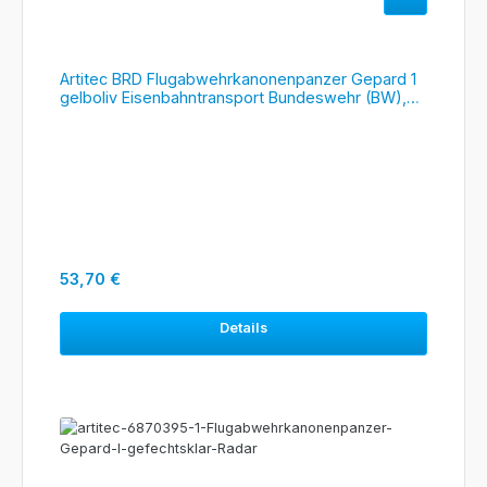
Artitec BRD Flugabwehrkanonenpanzer Gepard 1
gelboliv Eisenbahntransport Bundeswehr (BW),
#6870396
Regulärer Preis:
53,70 €
Details