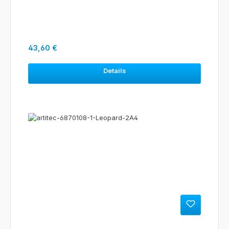
Regulärer Preis:
43,60 €
Details