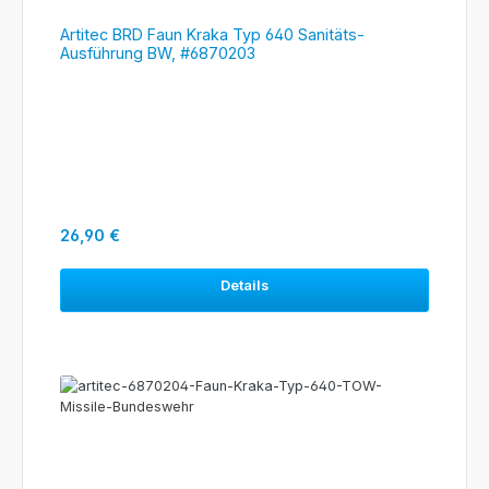
Artitec BRD Faun Kraka Typ 640 Sanitäts-
Ausführung BW, #6870203
Regulärer Preis:
26,90 €
Details