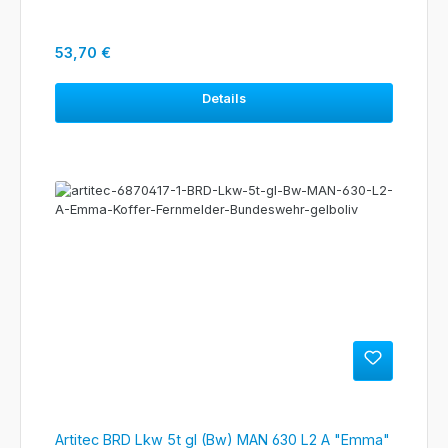
Regulärer Preis:
53,70 €
Details
Artitec BRD Lkw 5t gl (Bw) MAN 630 L2 A "Emma"