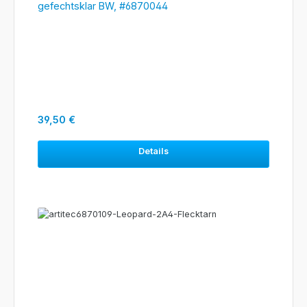
gefechtsklar BW, #6870044
Regulärer Preis:
39,50 €
Details