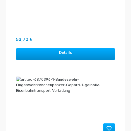
Regulärer Preis:
53,70 €
Details