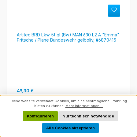
Artitec BRD Lkw 5t gl (Bw) MAN 630 L2 A "Emma"
Pritsche / Plane Bundeswehr gelboliv, #6870415
Regulärer Preis:
49,30 €
Diese Website verwendet Cookies, um eine bestmögliche Erfahrung
Details
bieten zu können.
Mehr Informationen ...
Konfigurieren
Nur technisch notwendige
Werkzeugleiste anzeigen
Alle Cookies akzeptieren