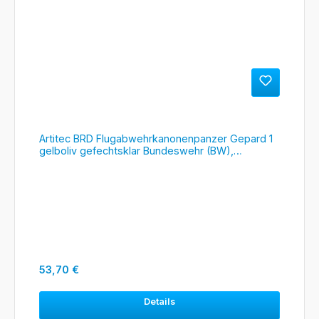
Artitec BRD Flugabwehrkanonenpanzer Gepard 1
gelboliv gefechtsklar Bundeswehr (BW),
#6870395
Regulärer Preis:
53,70 €
Details