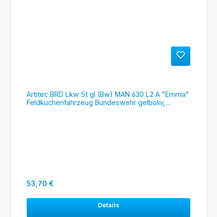
Artitec BRD Lkw 5t gl (Bw) MAN 630 L2 A "Emma"
Feldküchenfahrzeug Bundeswehr gelboliv,
#6870418
Regulärer Preis:
53,70 €
Details