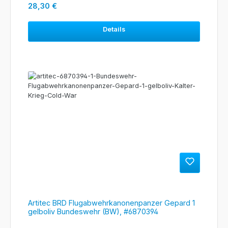
Regulärer Preis:
28,30 €
Details
Artitec BRD Flugabwehrkanonenpanzer Gepard 1
gelboliv Bundeswehr (BW), #6870394