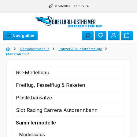
Zum Hauptinhalt springen
Modellbau seit 1954
Du hast 0 Produk
Navigation
Sammlermodelle
Panzer & Militärfahrzeuge
Maßstab 1:87
RC-Modellbau
Freiflug, Fesselflug & Raketen
Plastikbausätze
Slot Racing Carrera Autorennbahn
Sammlermodelle
Modellautos