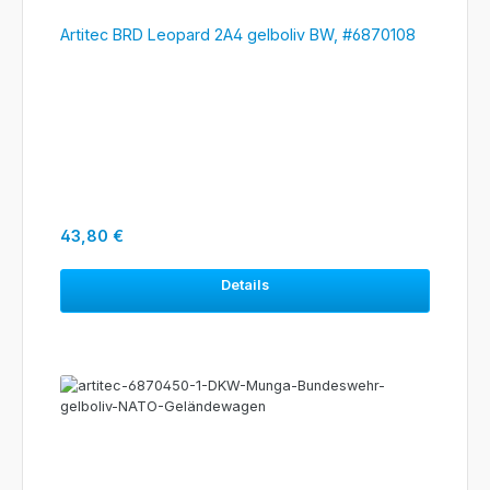
Artitec BRD Leopard 2A4 gelboliv BW, #6870108
Regulärer Preis:
43,80 €
Details