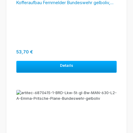
Kofferaufbau Fernmelder Bundeswehr gelboliv,
#6870417
Regulärer Preis:
53,70 €
Details