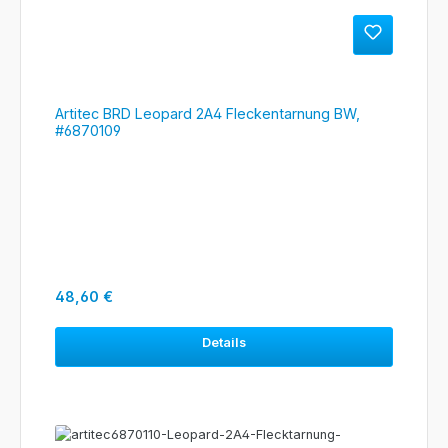
Artitec BRD Leopard 2A4 Fleckentarnung BW,
#6870109
Regulärer Preis:
48,60 €
Details