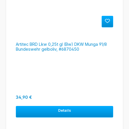
Artitec BRD Lkw 0,25t gl (Bw) DKW Munga 91/8
Bundeswehr gelboliv, #6870450
Regulärer Preis:
34,90 €
Details