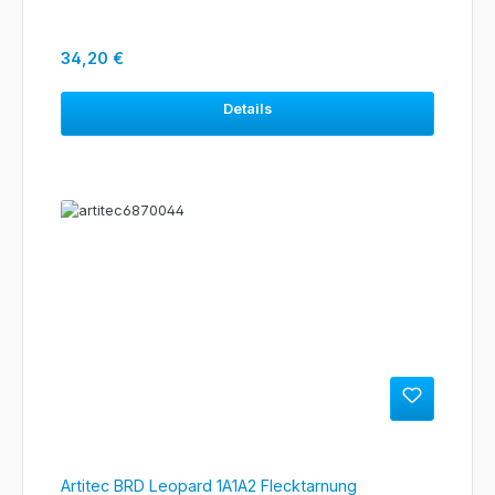
Regulärer Preis:
34,20 €
Details
Artitec BRD Leopard 1A1A2 Flecktarnung