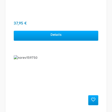
Regulärer Preis:
37,95 €
Details