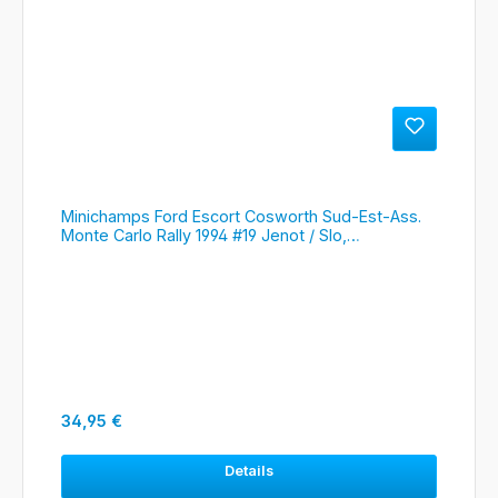
Minichamps Ford Escort Cosworth Sud-Est-Ass.
Monte Carlo Rally 1994 #19 Jenot / Slo,
#430948119
Regulärer Preis:
34,95 €
Details