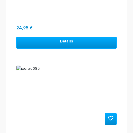
Regulärer Preis:
24,95 €
Details