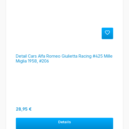
Detail Cars Alfa Romeo Giulietta Racing #425 Mille
Miglia 1958, #206
Regulärer Preis:
28,95 €
Details