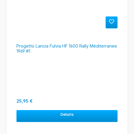
Progetto Lancia Fulvia HF 1600 Rally Méditerranee
1969 #1
Regulärer Preis:
25,95 €
Details