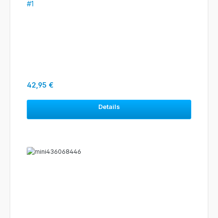
#1
Regulärer Preis:
42,95 €
Details