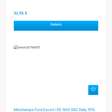
Regulärer Preis:
32,95 €
Details
Minichamps Ford Escort I RS 1600 RAC Rally 1974