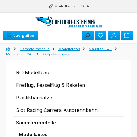
Zum Hauptinhalt springen
Modellbau seit 1954
Du hast 0 Produk
Navigation
Sammlermodelle
Modellautos
Maßstab 1:43
Motorsport 1:43
Rallyefahrzeuge
RC-Modellbau
Freiflug, Fesselflug & Raketen
Plastikbausätze
Slot Racing Carrera Autorennbahn
Sammlermodelle
Modellautos