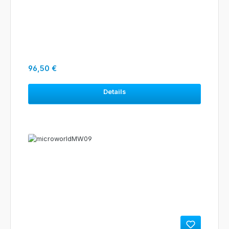
Regulärer Preis:
96,50 €
Details