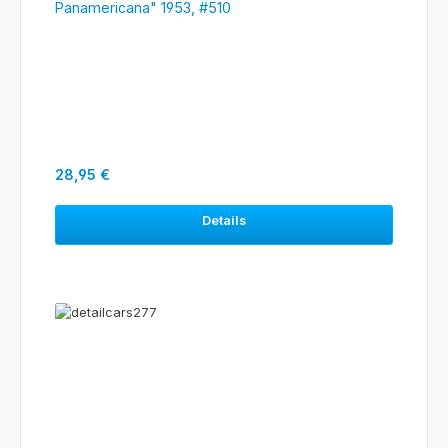
Panamericana" 1953, #510
Regulärer Preis:
28,95 €
Details