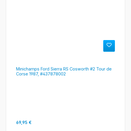
Minichamps Ford Sierra RS Cosworth #2 Tour de
Corse 1987, #437878002
Regulärer Preis:
69,95 €