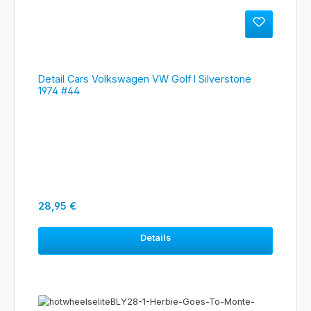
Detail Cars Volkswagen VW Golf I Silverstone
1974 #44
Regulärer Preis:
28,95 €
Details