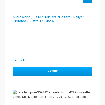
MicroWorld / La Mini Miniera "Desert - Rallye"
Diorama - Platte 1:43 #MW09
Regulärer Preis:
14,95 €
Details