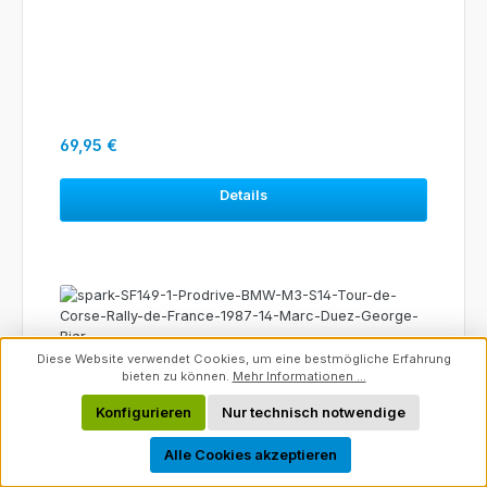
Regulärer Preis:
69,95 €
Details
Diese Website verwendet Cookies, um eine bestmögliche Erfahrung
bieten zu können.
Mehr Informationen ...
Konfigurieren
Nur technisch notwendige
Werkzeugleiste anzeigen
Alle Cookies akzeptieren