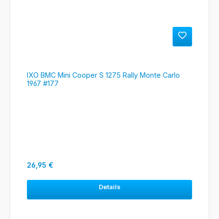
IXO BMC Mini Cooper S 1275 Rally Monte Carlo
1967 #177
Regulärer Preis:
26,95 €
Details