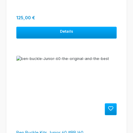
Regulärer Preis:
125,00 €
Details
Ben Buckle Kits Junior 60 #BBJ60