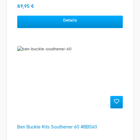
Regulärer Preis:
89,95 €
Details
Ben Buckle Kits Southener 60 #BBS60