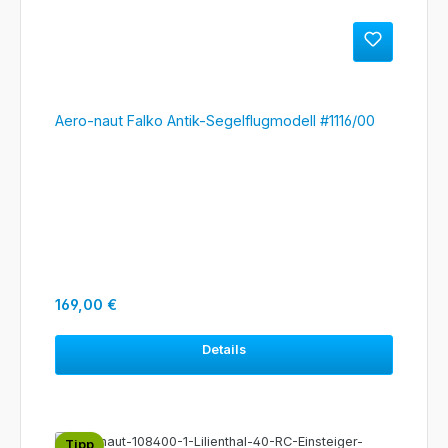
Aero-naut Falko Antik-Segelflugmodell #1116/00
Regulärer Preis:
169,00 €
Details
Tipp