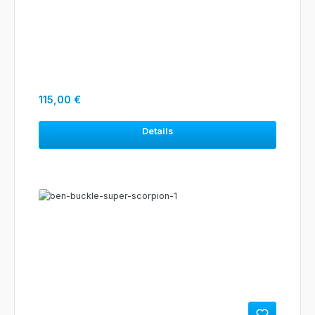
Regulärer Preis:
115,00 €
Details