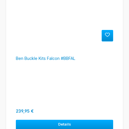
Ben Buckle Kits Falcon #BBFAL
Regulärer Preis:
239,95 €
Details