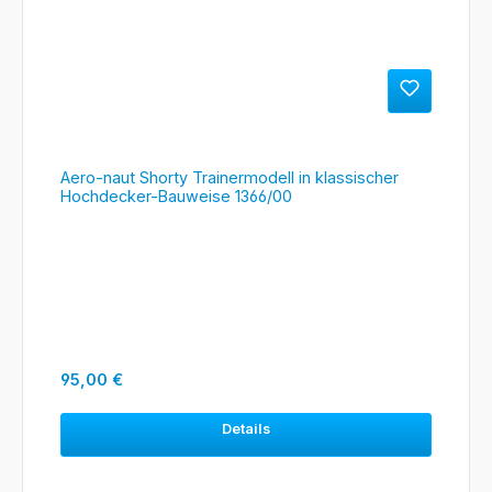
Aero-naut Shorty Trainermodell in klassischer
Hochdecker-Bauweise 1366/00
Regulärer Preis:
95,00 €
Details