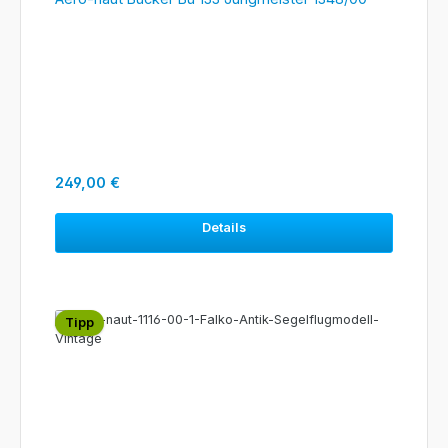
Regulärer Preis:
249,00 €
Details
Tipp