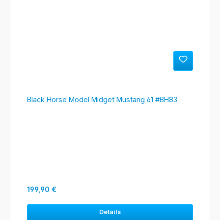
Black Horse Model Midget Mustang 61 #BH83
Regulärer Preis:
199,90 €
Details