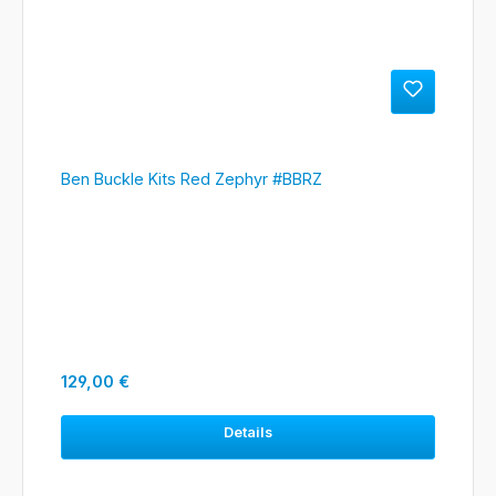
Ben Buckle Kits Red Zephyr #BBRZ
Regulärer Preis:
129,00 €
Details