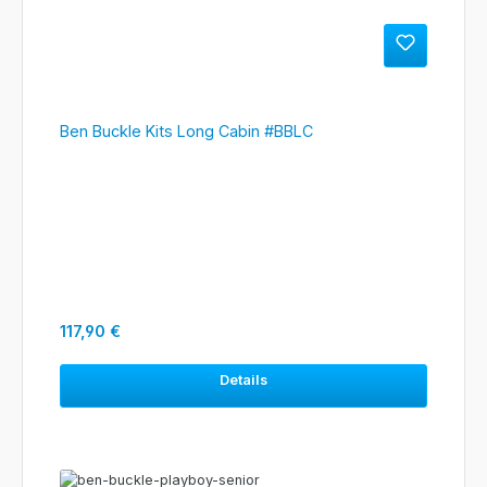
Ben Buckle Kits Long Cabin #BBLC
Regulärer Preis:
117,90 €
Details