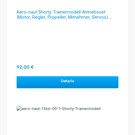
Aero-naut Shorty Trainermodell Antriebsset
(Motor, Regler, Propeller, Mitnehmer, Servos)
1366/01
Regulärer Preis:
92,00 €
Details