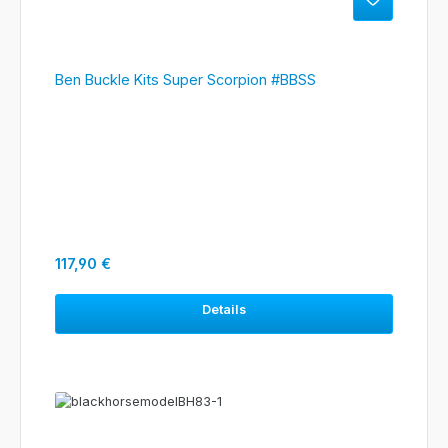
Ben Buckle Kits Super Scorpion #BBSS
Regulärer Preis:
117,90 €
Details