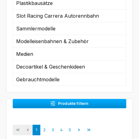
Plastikbausätze
Slot Racing Carrera Autorennbahn
Sammlermodelle
Modelleisenbahnen & Zubehör
Medien
Decoartikel & Geschenkideen
Gebrauchtmodelle
Produkte filtern
Seite
Seite
Seite
Seite
Seite
1
2
3
4
5