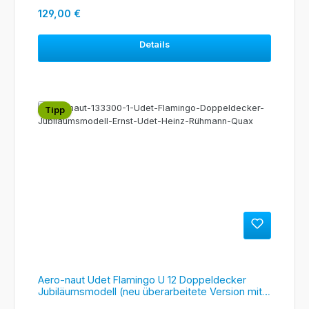
Regulärer Preis:
129,00 €
Details
Tipp
Aero-naut Udet Flamingo U 12 Doppeldecker
Jubiläumsmodell (neu überarbeitete Version mit
Rippen-Leitwerk) 1333/00