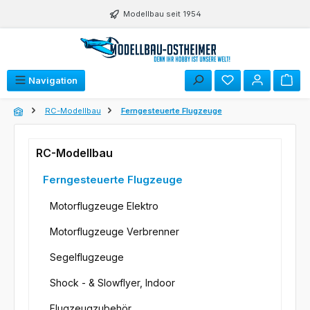
Zum Hauptinhalt springen
Modellbau seit 1954
Du hast 0 Produk
Navigation
RC-Modellbau
Ferngesteuerte Flugzeuge
RC-Modellbau
Ferngesteuerte Flugzeuge
Motorflugzeuge Elektro
Motorflugzeuge Verbrenner
Segelflugzeuge
Shock - & Slowflyer, Indoor
Flugzeugzubehör