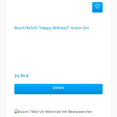
Busch #6565 "Happy Birthday!" Action Set
Regulärer Preis:
24,99 €
Details