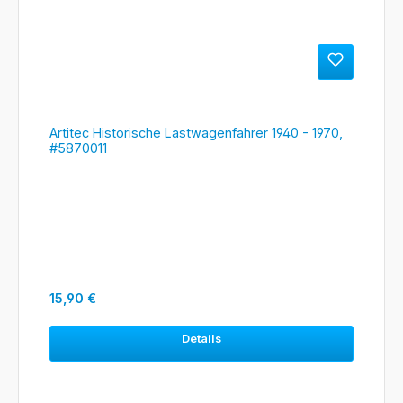
Artitec Historische Lastwagenfahrer 1940 - 1970,
#5870011
Regulärer Preis:
15,90 €
Details