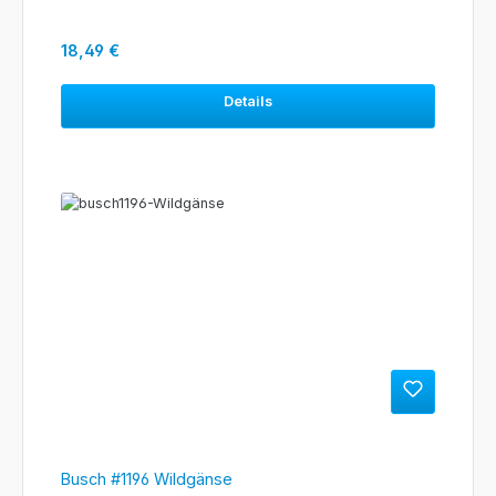
Regulärer Preis:
18,49 €
Details
Busch #1196 Wildgänse