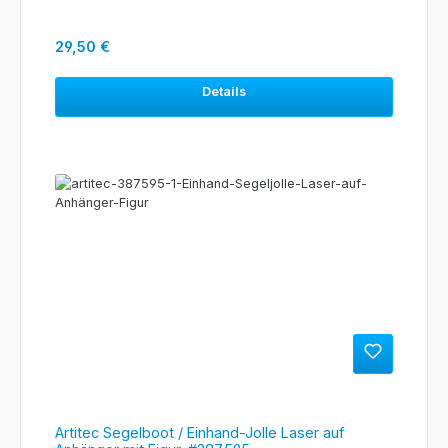
Regulärer Preis:
29,50 €
Details
Artitec Segelboot / Einhand-Jolle Laser auf