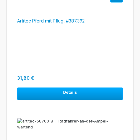
Artitec Pferd mit Pflug, #387.392
Regulärer Preis:
31,80 €
Details