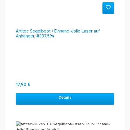
Artitec Segelboot / Einhand-Jolle Laser auf
Anhänger, #387.594
Regulärer Preis:
17,90 €
Details