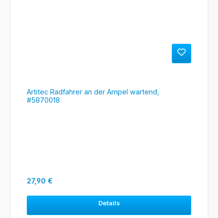
Artitec Radfahrer an der Ampel wartend,
#5870018
Regulärer Preis:
27,90 €
Details