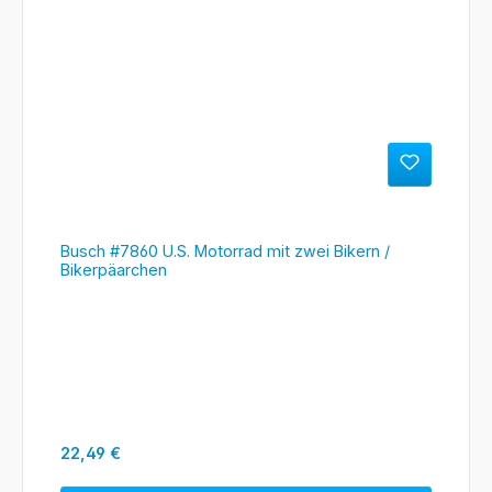
Busch #7860 U.S. Motorrad mit zwei Bikern /
Bikerpäarchen
Regulärer Preis:
22,49 €