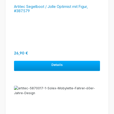
Artitec Segelboot / Jolle Optimist mit Figur,
#387.579
Regulärer Preis:
26,90 €
Details