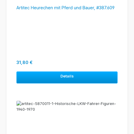
Artitec Heurechen mit Pferd und Bauer, #387.609
Regulärer Preis:
31,80 €
Details