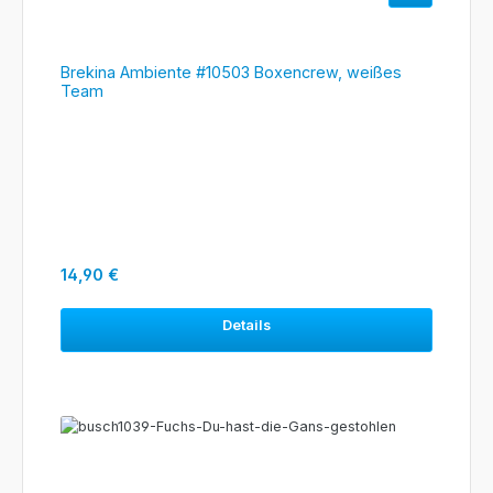
Brekina Ambiente #10503 Boxencrew, weißes
Team
Regulärer Preis:
14,90 €
Details