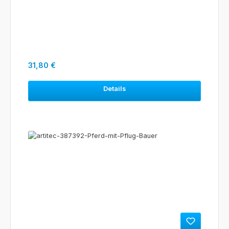
Regulärer Preis:
31,80 €
Details