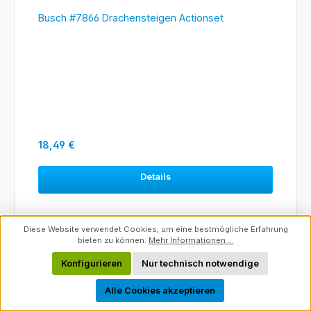
Busch #7866 Drachensteigen Actionset
Regulärer Preis:
18,49 €
Details
Diese Website verwendet Cookies, um eine bestmögliche Erfahrung
bieten zu können.
Mehr Informationen ...
Konfigurieren
Nur technisch notwendige
Werkzeugleiste anzeigen
Alle Cookies akzeptieren