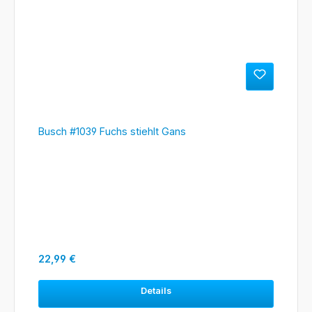
Busch #1039 Fuchs stiehlt Gans
Regulärer Preis:
22,99 €
Details