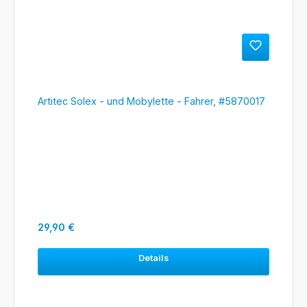
Artitec Solex - und Mobylette - Fahrer, #5870017
Regulärer Preis:
29,90 €
Details