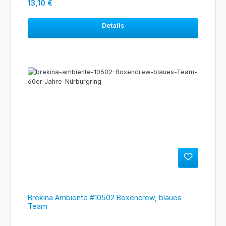
Regulärer Preis:
13,10 €
Details
Brekina Ambiente #10502 Boxencrew, blaues
Team