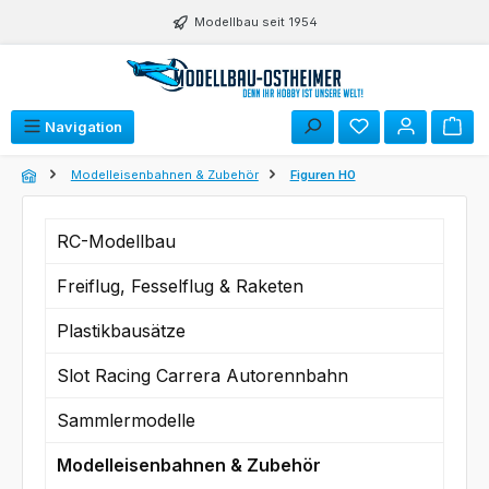
Zum Hauptinhalt springen
Modellbau seit 1954
Du hast 0 Produk
Navigation
Modelleisenbahnen & Zubehör
Figuren H0
RC-Modellbau
Freiflug, Fesselflug & Raketen
Plastikbausätze
Slot Racing Carrera Autorennbahn
Sammlermodelle
Modelleisenbahnen & Zubehör