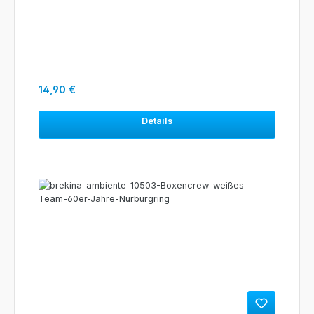
Regulärer Preis:
14,90 €
Details