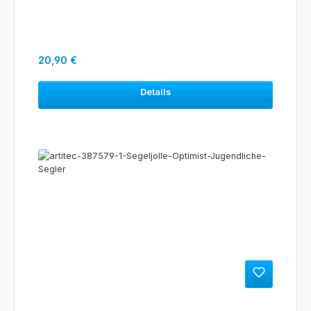
Regulärer Preis:
20,90 €
Details