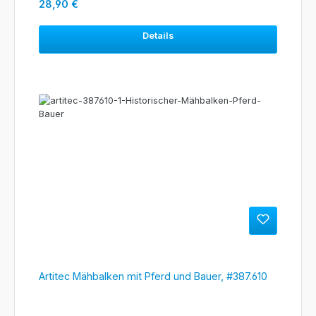
Regulärer Preis:
28,90 €
Details
Artitec Mähbalken mit Pferd und Bauer, #387.610