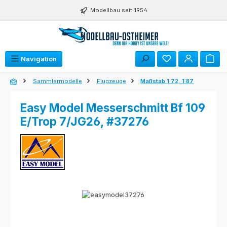
Zum Hauptinhalt springen
Modellbau seit 1954
Navigation
Sammlermodelle
Flugzeuge
Maßstab 1:72, 1:87
Easy Model Messerschmitt Bf 109
E/Trop 7/JG26, #37276
Bildergalerie überspringen