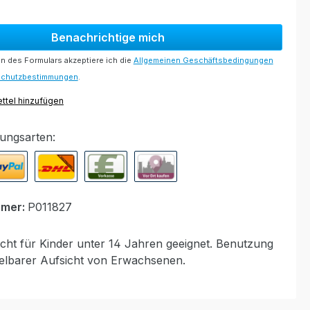
Benachrichtige mich
 des Formulars akzeptiere ich die
Allgemeinen Geschäftsbedingungen
schutzbestimmungen
.
ttel hinzufügen
ungsarten:
ypal Express
Nachnahme
Vorkasse per Banküberweisung
Rechnung zur Abholung bei Mod
mmer:
P011827
cht für Kinder unter 14 Jahren geeignet. Benutzung
telbarer Aufsicht von Erwachsenen.