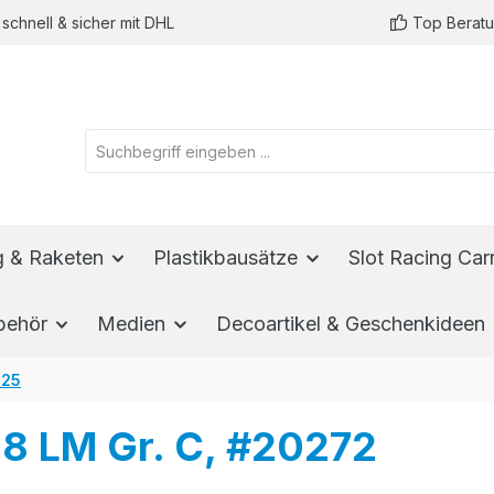
schnell & sicher mit DHL
Top Berat
ug & Raketen
Plastikbausätze
Slot Racing Car
behör
Medien
Decoartikel & Geschenkideen
:25
8 LM Gr. C, #20272