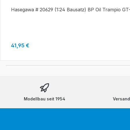
Hasegawa # 20629 (1:24 Bausatz) BP Oil Trampio GT-R
Regulärer Preis:
41,95 €
Modellbau seit 1954
Versand: