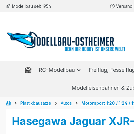
Modellbau seit 1954
Versand: 
m Hauptinhalt springen
Zur Suche springen
Zur Hauptnavigation springen
RC-Modellbau
Freiflug, Fesselfl
Modelleisenbahnen & Zu
Plastikbausätze
Autos
Motorsport 1:20 / 1:24 / 1
Hasegawa Jaguar XJR-