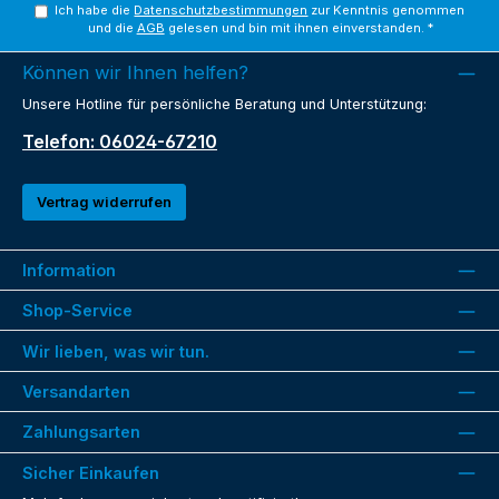
Ich habe die
Datenschutzbestimmungen
zur Kenntnis genommen
und die
AGB
gelesen und bin mit ihnen einverstanden.
*
Können wir Ihnen helfen?
Unsere Hotline für persönliche Beratung und Unterstützung:
Telefon: 06024-67210
Vertrag widerrufen
Information
Shop-Service
Wir lieben, was wir tun.
Versandarten
Zahlungsarten
Sicher Einkaufen