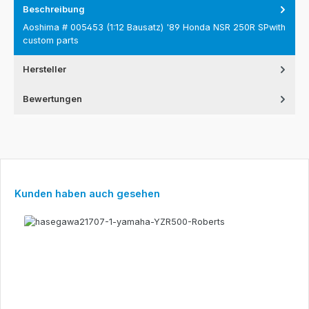
Beschreibung
Aoshima # 005453 (1:12 Bausatz) '89 Honda NSR 250R SPwith
custom parts
Hersteller
Bewertungen
Produktgalerie überspringen
Kunden haben auch gesehen