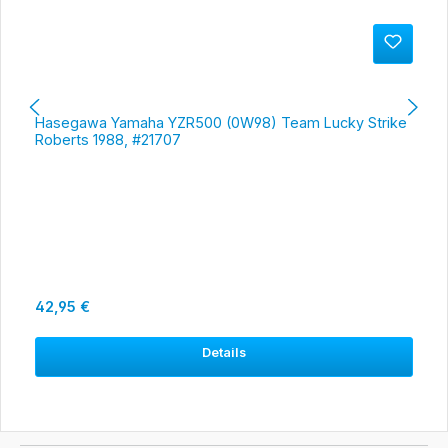
Hasegawa Yamaha YZR500 (0W98) Team Lucky Strike
Roberts 1988, #21707
Regulärer Preis:
42,95 €
Details