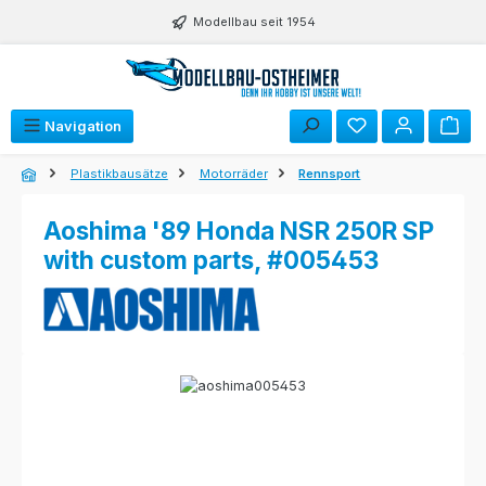
Zum Hauptinhalt springen
Modellbau seit 1954
Navigation
Plastikbausätze
Motorräder
Rennsport
Aoshima '89 Honda NSR 250R SP
with custom parts, #005453
Bildergalerie überspringen