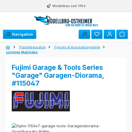
Zum Hauptinhalt springen
Modellbau seit 1954
Navigation
Plastikbausätze
Figuren & Ausstattungsteile
sonstige Maßstäbe
Fujimi Garage & Tools Series
"Garage" Garagen-Diorama,
#115047
Bildergalerie überspringen