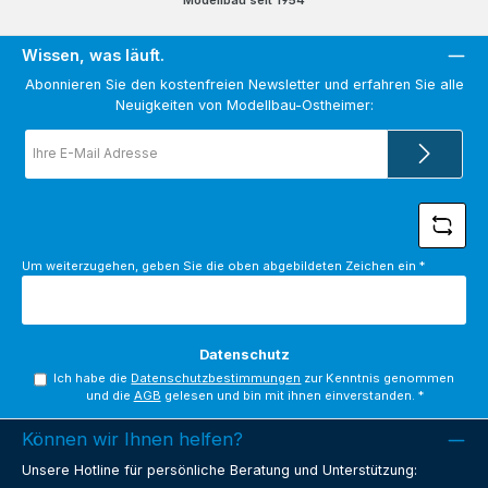
Wissen, was läuft.
Abonnieren Sie den kostenfreien Newsletter und erfahren Sie alle
Neuigkeiten von Modellbau-Ostheimer:
E-
Mail-
Adresse
*
Um weiterzugehen, geben Sie die oben abgebildeten Zeichen ein
*
Datenschutz
Ich habe die
Datenschutzbestimmungen
zur Kenntnis genommen
und die
AGB
gelesen und bin mit ihnen einverstanden.
*
Können wir Ihnen helfen?
Unsere Hotline für persönliche Beratung und Unterstützung: