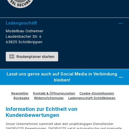
Ladengeschäft
Modellbau Ostheimer
Laudenbacher Str. 4
63825 Schöllkrippen
Routenplaner starten
Lasst uns gerne auch auf Social Media in Verbindung
bleiben!
Newsletter
Kontakt & Öffnungszeiten
Cookie-Einstellungen
Rückgabe
Widerrufsformular
Ladengeschäft Schöllkrippen
Information zur Echtheit von
Kundenbewertungen
Unser Unternehmen sammelt über den unabhängigen Dienstleister
SHOPVOTE Bewertungen. SHOPVOTE setzt automatische und manuelle