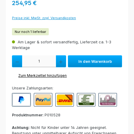
Regulärer Preis:
254,95 €
Preise inkl. MwSt. zzgl. Versandkosten
Nur noch 1 lieferbar
Am Lager & sofort versandfertig, Lieferzeit ca. 1-3
Werktage
Produkt Anzahl: Gib den gewünschten Wert ein oder benutze die Schaltfl
In den Warenkorb
Zum Merkzettel hinzufügen
Unsere Zahlungsarten:
PayPal
Paypal Express
Nachnahme
Vorkasse per Banküberweisun
Rechnung zur Abho
Produktnummer:
P010528
Achtung:
Nicht für Kinder unter 14 Jahren geeignet.
Benutzung unter unmittelbarer Aufsicht von Erwachsenen.