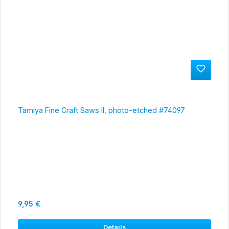
Tamiya Fine Craft Saws II, photo-etched #74097
Regulärer Preis:
9,95 €
Details