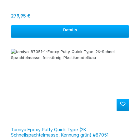
Regulärer Preis:
279,95 €
Details
Tamiya Epoxy Putty Quick Type (2K
Schnellspachtelmasse, Kennung grün) #87051