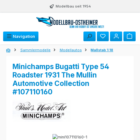
Zum Hauptinhalt springen
Modellbau seit 1954
Navigation
Sammlermodelle
Modellautos
Maßstab 1:18
Minichamps Bugatti Type 54
Roadster 1931 The Mullin
Automotive Collection
#107110160
Bildergalerie überspringen