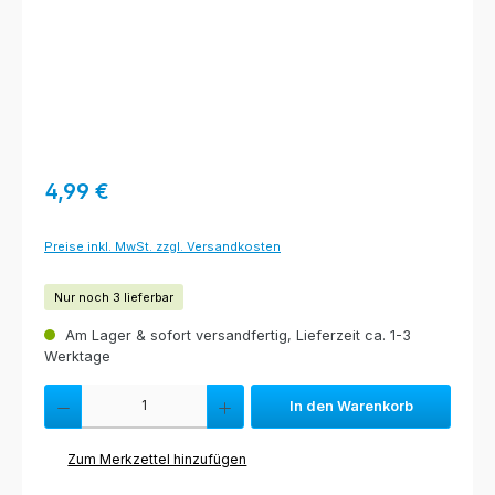
Regulärer Preis:
4,99 €
Preise inkl. MwSt. zzgl. Versandkosten
Nur noch 3 lieferbar
Am Lager & sofort versandfertig, Lieferzeit ca. 1-3
Werktage
Produkt Anzahl: Gib den gewünschten Wert ein oder benutze die Schaltfl
In den Warenkorb
Zum Merkzettel hinzufügen