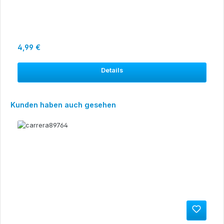
Regulärer Preis:
4,99 €
Details
Produktgalerie überspringen
Kunden haben auch gesehen