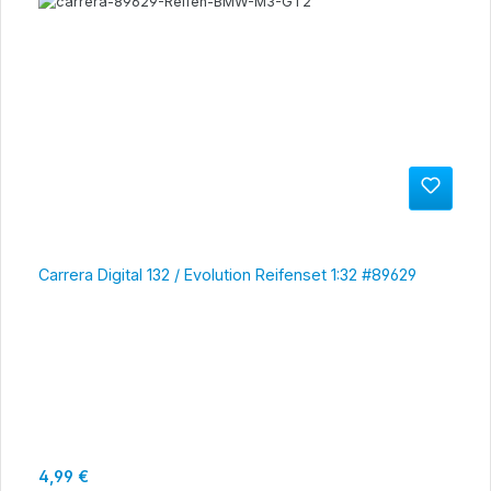
Carrera Digital 132 / Evolution Reifenset 1:32 #89629
Regulärer Preis:
4,99 €