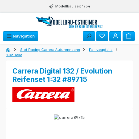
Zum Hauptinhalt springen
Modellbau seit 1954
Navigation
Slot Racing Carrera Autorennbahn
Fahrzeugteile
1:32 Teile
Carrera Digital 132 / Evolution
Reifenset 1:32 #89715
Bildergalerie überspringen