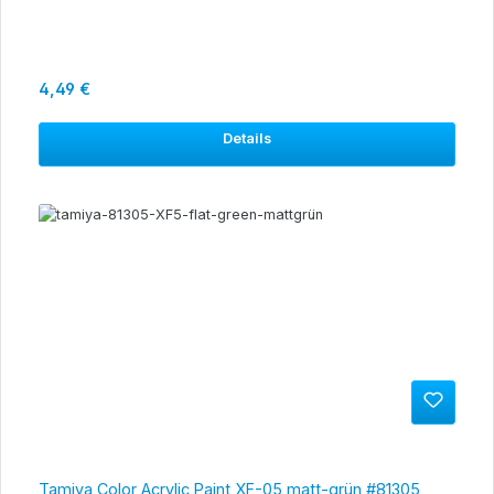
Regulärer Preis:
4,49 €
Details
Tamiya Color Acrylic Paint XF-05 matt-grün #81305