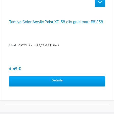
Tamiya Color Acrylic Paint XF-58 oliv grün matt #81358
Inhalt:
0.023 Liter
(195,22 € / 1 Liter)
Regulärer Preis:
4,49 €
Details