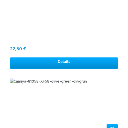
Regulärer Preis:
22,50 €
Details