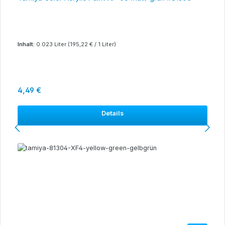
Inhalt:
0.023 Liter
(195,22 € / 1 Liter)
Regulärer Preis:
4,49 €
Details