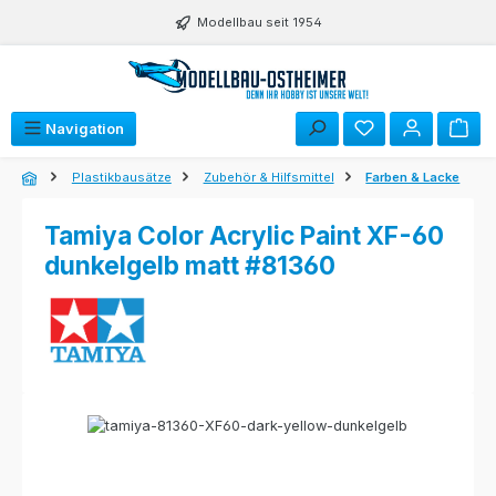
Zum Hauptinhalt springen
Modellbau seit 1954
Navigation
Plastikbausätze
Zubehör & Hilfsmittel
Farben & Lacke
Tamiya Color Acrylic Paint XF-60
dunkelgelb matt #81360
Bildergalerie überspringen