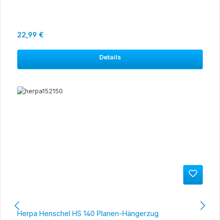
Regulärer Preis:
22,99 €
Details
Herpa Henschel HS 140 Planen-Hängerzug