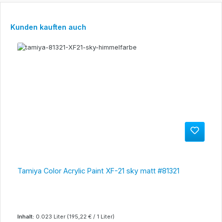
Produktgalerie überspringen
Kunden kauften auch
Tamiya Color Acrylic Paint XF-21 sky matt #81321
Inhalt:
0.023 Liter
(195,22 € / 1 Liter)