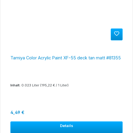
Tamiya Color Acrylic Paint XF-55 deck tan matt #81355
Inhalt:
0.023 Liter
(195,22 € / 1 Liter)
Regulärer Preis:
4,49 €
Details