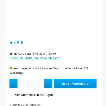
Regulärer Preis:
4,49 €
Inhalt:
0.023 Liter
(195,22 € / 1 Liter)
Preise inkl. MwSt. zzgl. Versandkosten
Am Lager & sofort versandfertig, Lieferzeit ca. 1-3
Werktage
Produkt Anzahl: Gib den gewünschten Wert ein oder benutze die Schaltfl
In den Warenkorb
Zum Merkzettel hinzufügen
Unsere Zahlungsarten: