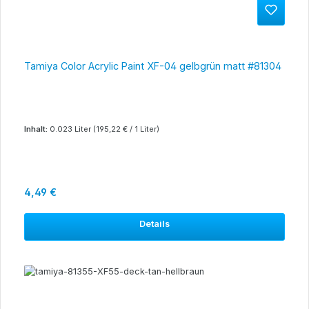
Tamiya Color Acrylic Paint XF-04 gelbgrün matt #81304
Inhalt:
0.023 Liter
(195,22 € / 1 Liter)
Regulärer Preis:
4,49 €
Details