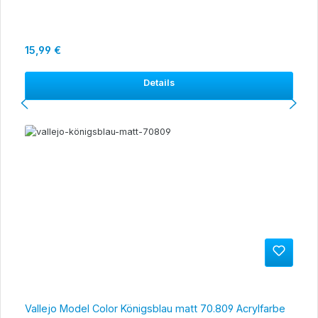
Regulärer Preis:
15,99 €
Details
Vallejo Model Color Königsblau matt 70.809 Acrylfarbe