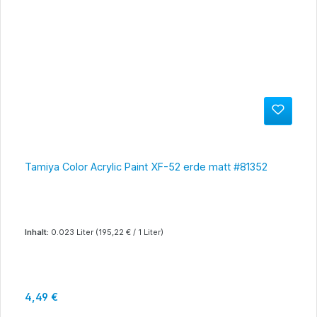
Tamiya Color Acrylic Paint XF-52 erde matt #81352
Inhalt:
0.023 Liter
(195,22 € / 1 Liter)
Regulärer Preis:
4,49 €