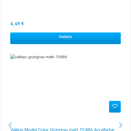
Regulärer Preis:
4,49 €
Details
Vallejo Model Color Grüngrau matt 70.886 Acrylfarbe