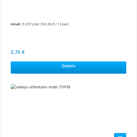
Inhalt:
0.017 Liter
(161,76 € / 1 Liter)
Regulärer Preis:
2,75 €
Details