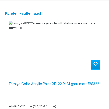
Produktgalerie überspringen
Kunden kauften auch
Tamiya Color Acrylic Paint XF-22 RLM grau matt #81322
Inhalt:
0.023 Liter
(195,22 € / 1 Liter)