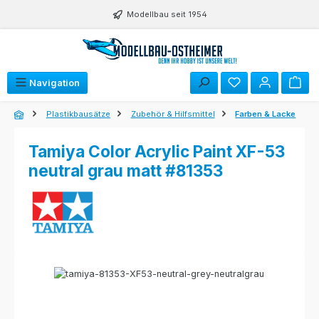
Zum Hauptinhalt springen
Modellbau seit 1954
Navigation
Plastikbausätze
Zubehör & Hilfsmittel
Farben & Lacke
Tamiya Color Acrylic Paint XF-53
neutral grau matt #81353
Bildergalerie überspringen