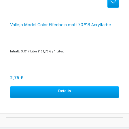
Vallejo Model Color Elfenbein matt 70.918 Acrylfarbe
Inhalt:
0.017 Liter
(161,76 € / 1 Liter)
Regulärer Preis:
2,75 €
Details