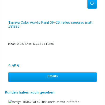
Tamiya Color Acrylic Paint XF-25 helles seegrau matt
#81325
Inhalt:
0.023 Liter
(195,22 € / 1 Liter)
Regulärer Preis:
4,49 €
Details
Produktgalerie überspringen
Kunden haben auch gesehen