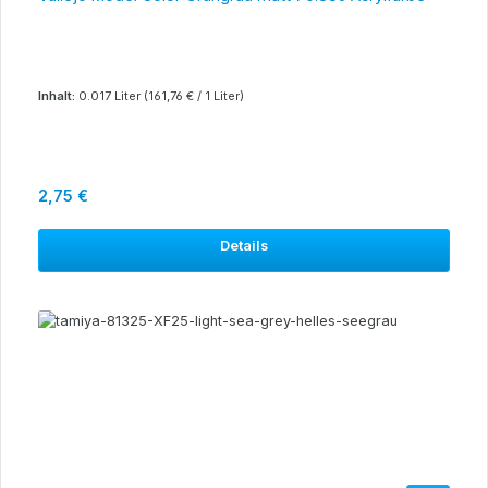
Inhalt:
0.017 Liter
(161,76 € / 1 Liter)
Regulärer Preis:
2,75 €
Details