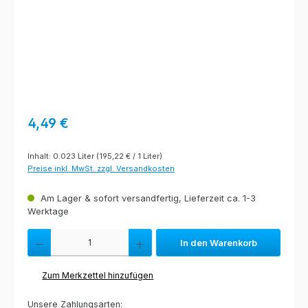
Regulärer Preis:
4,49 €
Inhalt:
0.023 Liter
(195,22 € / 1 Liter)
Preise inkl. MwSt. zzgl. Versandkosten
Am Lager & sofort versandfertig, Lieferzeit ca. 1-3
Werktage
Produkt Anzahl: Gib den gewünschten Wert ein oder benutze die Schaltfl
In den Warenkorb
Zum Merkzettel hinzufügen
Unsere Zahlungsarten: