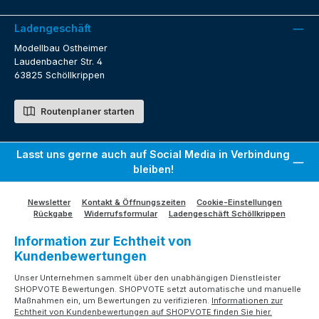
Ladengeschäft
Modellbau Ostheimer
Laudenbacher Str. 4
63825 Schöllkrippen
Routenplaner starten
Lasst uns gerne auch auf Social Media in Verbindung
bleiben!
Newsletter
Kontakt & Öffnungszeiten
Cookie-Einstellungen
Rückgabe
Widerrufsformular
Ladengeschäft Schöllkrippen
Information zur Echtheit von
Kundenbewertungen
Unser Unternehmen sammelt über den unabhängigen Dienstleister
SHOPVOTE Bewertungen. SHOPVOTE setzt automatische und manuelle
Maßnahmen ein, um Bewertungen zu verifizieren.
Informationen zur
Echtheit von Kundenbewertungen auf SHOPVOTE finden Sie hier.