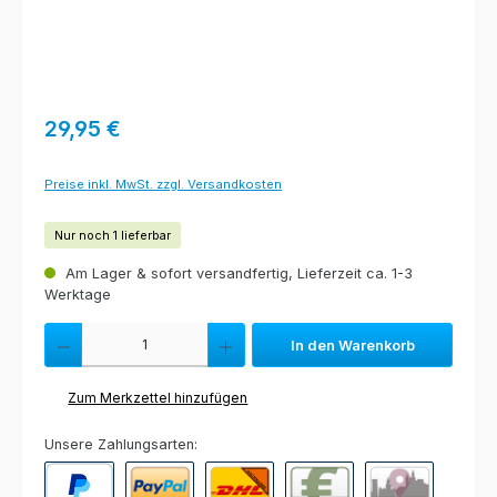
Regulärer Preis:
29,95 €
Preise inkl. MwSt. zzgl. Versandkosten
Nur noch 1 lieferbar
Am Lager & sofort versandfertig, Lieferzeit ca. 1-3
Werktage
Produkt Anzahl: Gib den gewünschten Wert ein oder benutze die Schaltfl
In den Warenkorb
Zum Merkzettel hinzufügen
Unsere Zahlungsarten: