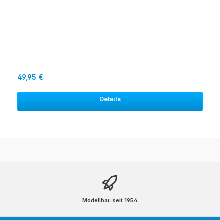
Regulärer Preis:
49,95 €
Details
Modellbau seit 1954