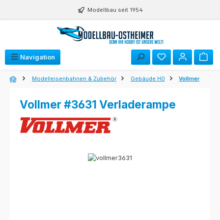
Zum Hauptinhalt springen
Modellbau seit 1954
Navigation
Modelleisenbahnen & Zubehör
Gebäude H0
Vollmer
Vollmer #3631 Verladerampe
Bildergalerie überspringen