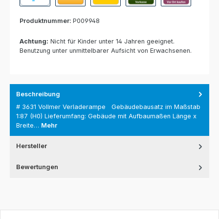
PayPal
Paypal Express
Nachnahme
Vorkasse per Banküberweisun
Rechnung zur Abho
Produktnummer:
P009948
Achtung:
Nicht für Kinder unter 14 Jahren geeignet.
Benutzung unter unmittelbarer Aufsicht von Erwachsenen.
Beschreibung
# 3631 Vollmer Verladerampe Gebäudebausatz im Maßstab
1:87 (H0) Lieferumfang: Gebäude mit Aufbaumaßen Länge x
Breite…
Mehr
Hersteller
Bewertungen