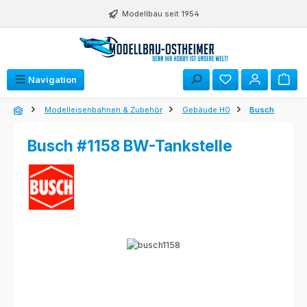
Zum Hauptinhalt springen
Modellbau seit 1954
Navigation
Modelleisenbahnen & Zubehör
Gebäude H0
Busch
Busch #1158 BW-Tankstelle
Bildergalerie überspringen