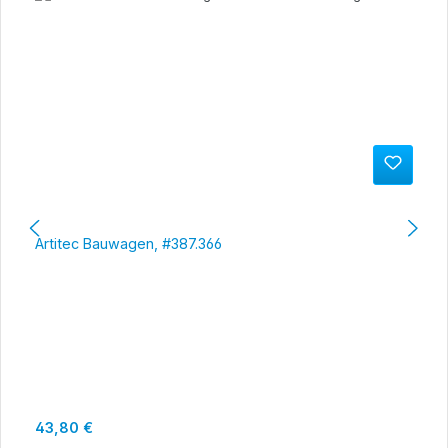
Artitec Bauwagen, #387.366
Regulärer Preis:
43,80 €