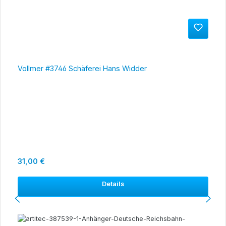
Vollmer #3746 Schäferei Hans Widder
Regulärer Preis:
31,00 €
Details