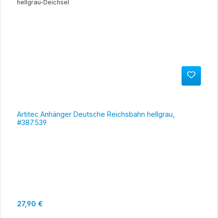
Artitec Anhänger Deutsche Reichsbahn hellgrau,
#387.539
Regulärer Preis:
27,90 €