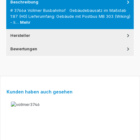
Beschreibung
# 3766a Vollmer Busbahnhof Gebäudebausatz im Maßstab
1:87 (H0) Lieferumfang: Gebäude mit Postbus MB 303 (Wiking)
- li…
Mehr
Hersteller
Bewertungen
Produktgalerie überspringen
Kunden haben auch gesehen