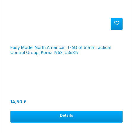
Easy Model North American T-6G of 614th Tactical
Control Group, Korea 1953, #36319
Regulärer Preis:
14,50 €
Details