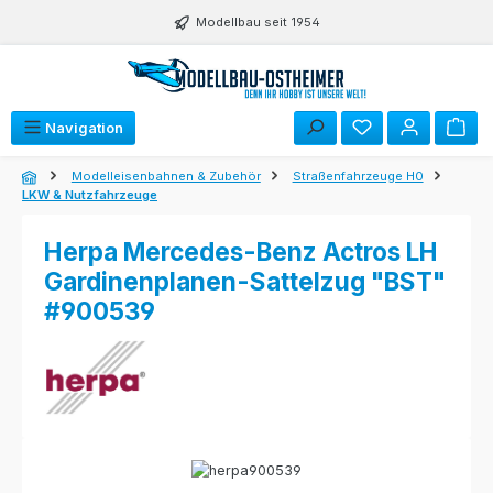
Zum Hauptinhalt springen
Modellbau seit 1954
Navigation
Modelleisenbahnen & Zubehör
Straßenfahrzeuge H0
LKW & Nutzfahrzeuge
Herpa Mercedes-Benz Actros LH
Gardinenplanen-Sattelzug "BST"
#900539
Bildergalerie überspringen