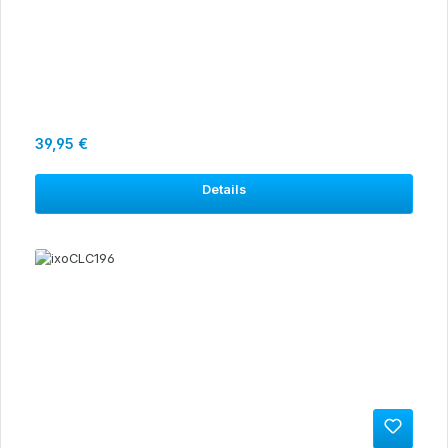
Regulärer Preis:
39,95 €
Details