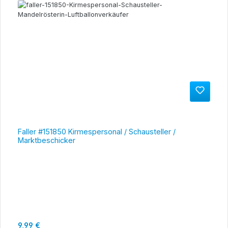
Faller #151850 Kirmespersonal / Schausteller /
Marktbeschicker
Regulärer Preis:
9,99 €