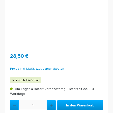
Regulärer Preis:
28,50 €
Preise inkl. MwSt. zzgl. Versandkosten
Nur noch 1 lieferbar
Am Lager & sofort versandfertig, Lieferzeit ca. 1-3
Werktage
Produkt Anzahl: Gib den gewünschten Wert ein oder benutze die Schaltfl
In den Warenkorb