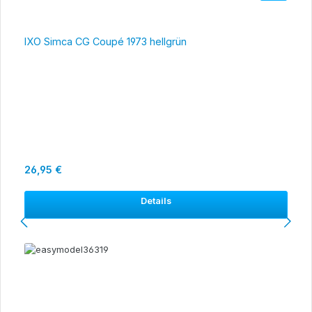
IXO Simca CG Coupé 1973 hellgrün
Regulärer Preis:
26,95 €
Details