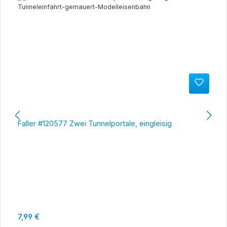
Faller #120577 Zwei Tunnelportale, eingleisig
Regulärer Preis:
7,99 €