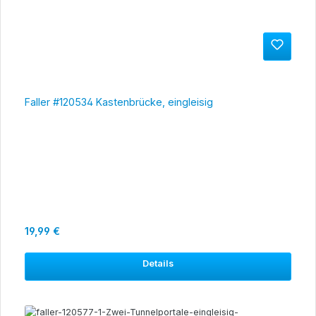
Faller #120534 Kastenbrücke, eingleisig
Regulärer Preis:
19,99 €
Details