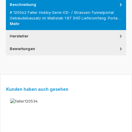
Beschreibung
# 120562 Faller Hobby-Serie ICE- / Strassen-Tunnelportal
Gebäudebausatz im Maßstab 1:87 (H0) Lieferumfang: Porta…
Mehr
Hersteller
Bewertungen
Produktgalerie überspringen
Kunden haben auch gesehen