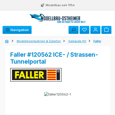
Zum Hauptinhalt springen
Modellbau seit 1954
Navigation
Modelleisenbahnen & Zubehör
Gebäude H0
Faller
Faller #120562 ICE- / Strassen-
Tunnelportal
Bildergalerie überspringen