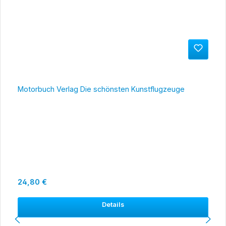
Motorbuch Verlag Die schönsten Kunstflugzeuge
Regulärer Preis:
24,80 €
Details