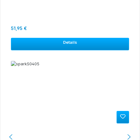
Regulärer Preis:
51,95 €
Details