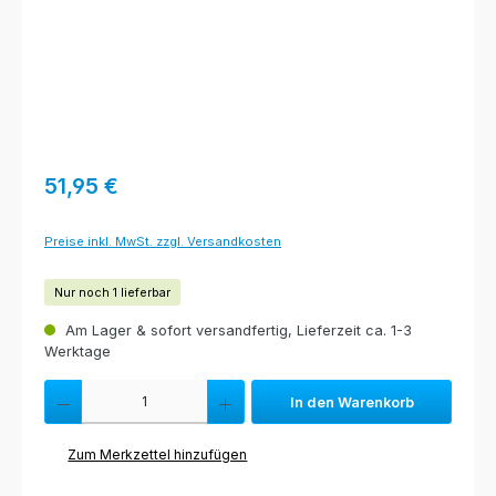
Regulärer Preis:
51,95 €
Preise inkl. MwSt. zzgl. Versandkosten
Nur noch 1 lieferbar
Am Lager & sofort versandfertig, Lieferzeit ca. 1-3
Werktage
Produkt Anzahl: Gib den gewünschten Wert ein oder benutze die Schaltfl
In den Warenkorb
Zum Merkzettel hinzufügen