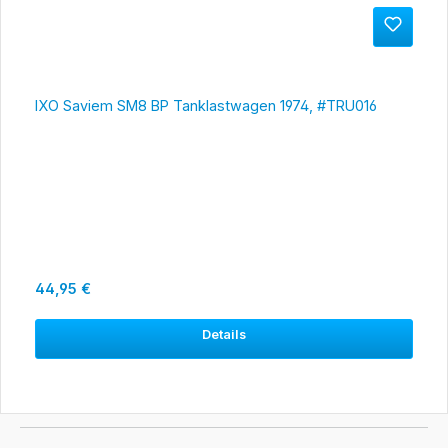
IXO Saviem SM8 BP Tanklastwagen 1974, #TRU016
Regulärer Preis:
44,95 €
Details