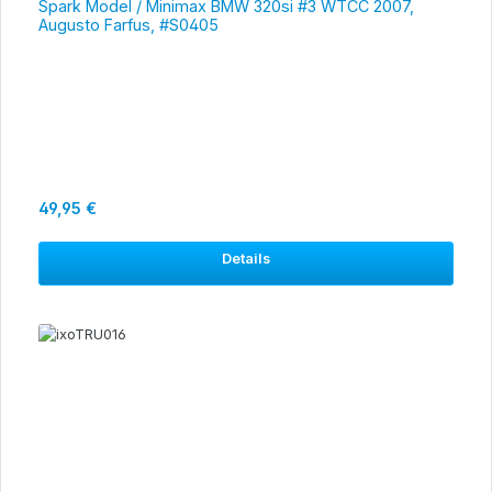
Spark Model / Minimax BMW 320si #3 WTCC 2007,
Augusto Farfus, #S0405
Regulärer Preis:
49,95 €
Details