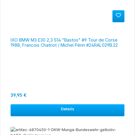
IXO BMW M3 E30 2,3 S14 "Bastos" #9 Tour de Corse
1988, Francois Chatriot / Michel Périn #24RAL029B.22
Regulärer Preis:
39,95 €
Details