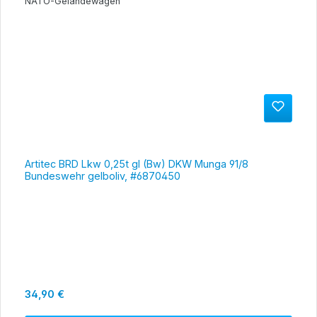
Artitec BRD Lkw 0,25t gl (Bw) DKW Munga 91/8
Bundeswehr gelboliv, #6870450
Regulärer Preis:
34,90 €