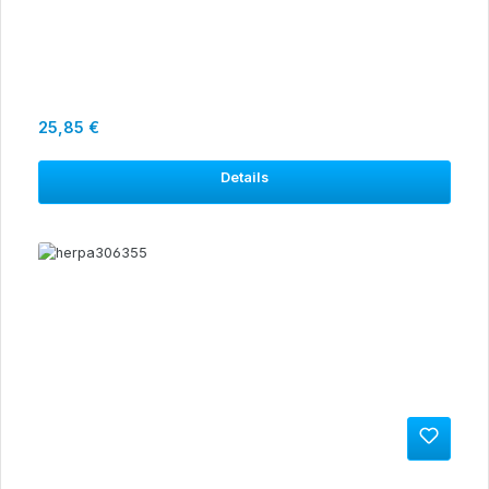
Regulärer Preis:
25,85 €
Details