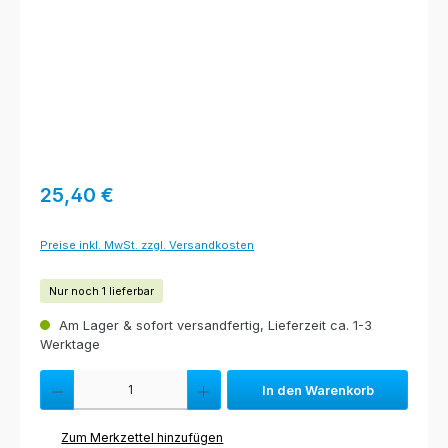
Regulärer Preis:
25,40 €
Preise inkl. MwSt. zzgl. Versandkosten
Nur noch 1 lieferbar
Am Lager & sofort versandfertig, Lieferzeit ca. 1-3
Werktage
Produkt Anzahl: Gib den gewünschten Wert ein oder benutze die Schaltfl
In den Warenkorb
Zum Merkzettel hinzufügen