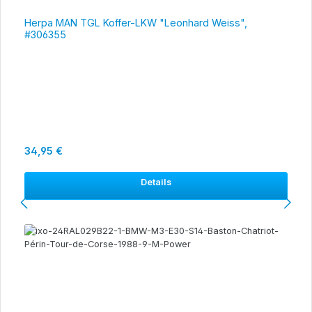
Herpa MAN TGL Koffer-LKW "Leonhard Weiss",
#306355
Regulärer Preis:
34,95 €
Details