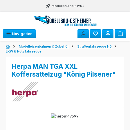
Zum Hauptinhalt springen
Modellbau seit 1954
Navigation
Modelleisenbahnen & Zubehör
Straßenfahrzeuge H0
LKW & Nutzfahrzeuge
Herpa MAN TGA XXL
Koffersattelzug "König Pilsener"
Bildergalerie überspringen