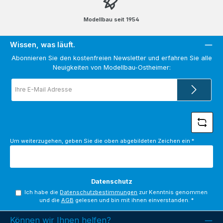
Modellbau seit 1954
Wissen, was läuft.
Abonnieren Sie den kostenfreien Newsletter und erfahren Sie alle
Neuigkeiten von Modellbau-Ostheimer:
E-
Mail-
Adresse
*
Um weiterzugehen, geben Sie die oben abgebildeten Zeichen ein
*
Datenschutz
Ich habe die
Datenschutzbestimmungen
zur Kenntnis genommen
und die
AGB
gelesen und bin mit ihnen einverstanden.
*
Können wir Ihnen helfen?