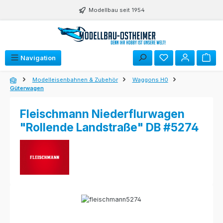
Zum Hauptinhalt springen
Modellbau seit 1954
Navigation
Modelleisenbahnen & Zubehör
Waggons H0
Güterwagen
Fleischmann Niederflurwagen
"Rollende Landstraße" DB #5274
Bildergalerie überspringen