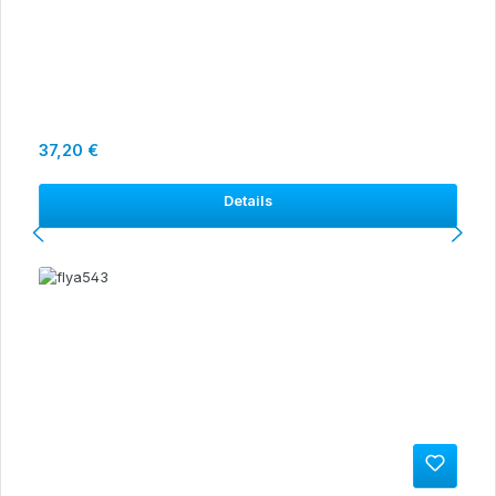
Regulärer Preis:
37,20 €
Details