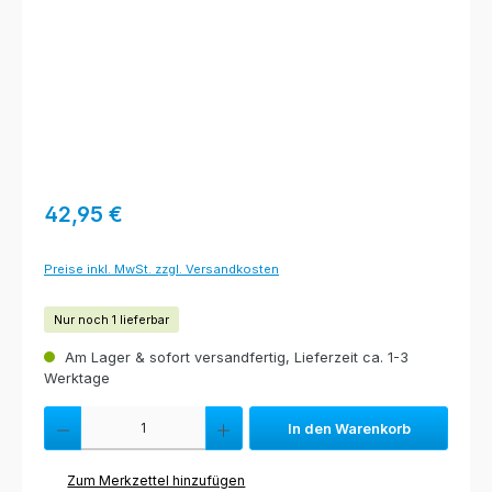
Regulärer Preis:
42,95 €
Preise inkl. MwSt. zzgl. Versandkosten
Nur noch 1 lieferbar
Am Lager & sofort versandfertig, Lieferzeit ca. 1-3
Werktage
Produkt Anzahl: Gib den gewünschten Wert ein oder benutze die Schaltfl
In den Warenkorb
Zum Merkzettel hinzufügen