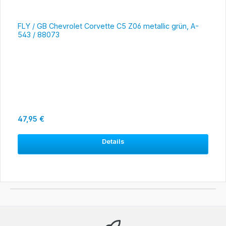
FLY / GB Chevrolet Corvette C5 Z06 metallic grün, A-
543 / 88073
Regulärer Preis:
47,95 €
Details