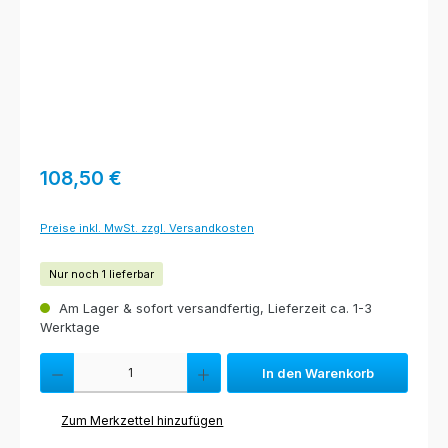
Regulärer Preis:
108,50 €
Preise inkl. MwSt. zzgl. Versandkosten
Nur noch 1 lieferbar
Am Lager & sofort versandfertig, Lieferzeit ca. 1-3
Werktage
Produkt Anzahl: Gib den gewünschten Wert ein oder benutze die Schaltfl
In den Warenkorb
Zum Merkzettel hinzufügen