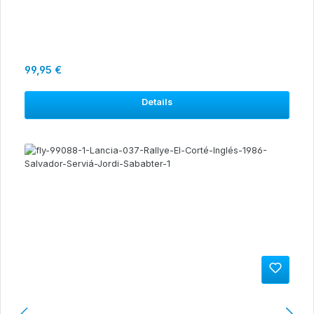
Regulärer Preis:
99,95 €
Details