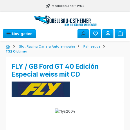
Zum Hauptinhalt springen
Modellbau seit 1954
Navigation
Slot Racing Carrera Autorennbahn
Fahrzeuge
1:32 Oldtimer
FLY / GB Ford GT 40 Edición
Especial weiss mit CD
Bildergalerie überspringen