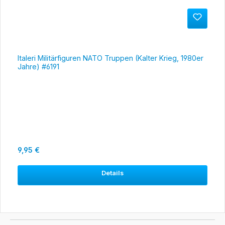
Italeri Militärfiguren NATO Truppen (Kalter Krieg, 1980er
Jahre) #6191
Regulärer Preis:
9,95 €
Details