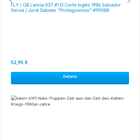
FLY / GB Lancia 037 #1 El Corte Inglés 1986 Salvador
Serviá / Jordi Sabater "Protagonistas" #99088
Regulärer Preis:
52,95 €
Details