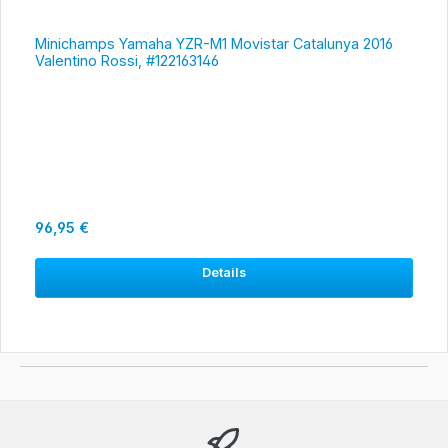
Minichamps Yamaha YZR-M1 Movistar Catalunya 2016
Valentino Rossi, #122163146
Regulärer Preis:
96,95 €
Details