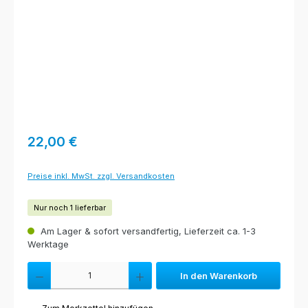
Regulärer Preis:
22,00 €
Preise inkl. MwSt. zzgl. Versandkosten
Nur noch 1 lieferbar
Am Lager & sofort versandfertig, Lieferzeit ca. 1-3
Werktage
Produkt Anzahl: Gib den gewünschten Wert ein oder benutze die Schaltfl
In den Warenkorb