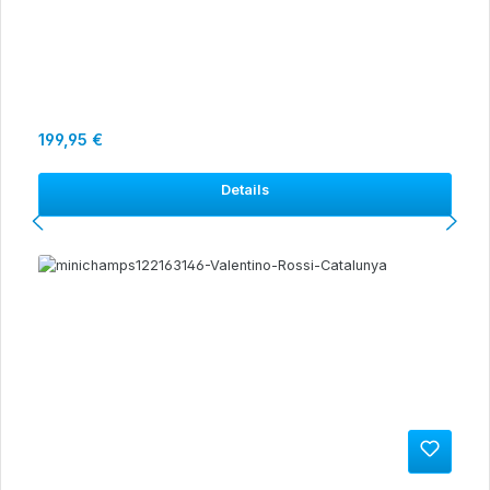
Regulärer Preis:
199,95 €
Details