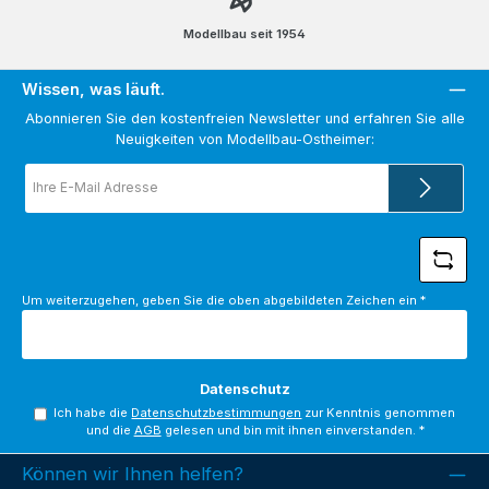
Modellbau seit 1954
Wissen, was läuft.
Abonnieren Sie den kostenfreien Newsletter und erfahren Sie alle
Neuigkeiten von Modellbau-Ostheimer:
E-
Mail-
Adresse
*
Um weiterzugehen, geben Sie die oben abgebildeten Zeichen ein
*
Datenschutz
Ich habe die
Datenschutzbestimmungen
zur Kenntnis genommen
und die
AGB
gelesen und bin mit ihnen einverstanden.
*
Können wir Ihnen helfen?