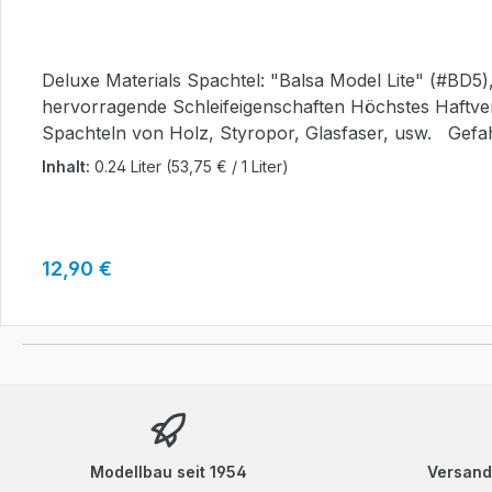
Deluxe Materials Spachtel: "Balsa Model Lite" (#BD5), Inhalt: 240 ml., weiß eingef
hervorragende Schleifeigenschaften Höchstes Haftver
Spachteln von Holz, Styropor, Glasfaser, usw. Gefahrenhinweise Signalwort entfällt H-Hinweise nicht anwendbar. Sicherheitshinweise Nicht anwendbar.
Gefahr bestimmende Komponente(n) zur Etikettierung 
Inhalt:
0.24 Liter
(53,75 € / 1 Liter)
vPvB.
Regulärer Preis:
12,90 €
Modellbau seit 1954
Versand: