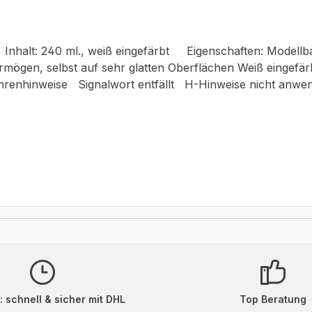
ärbt Eigenschaften: Modellbau-Leichtspachtel der Spitzenklasse Extrem leicht,
mögen, selbst auf sehr glatten Oberflächen Weiß eingefärb
Nicht anwendbar. Sonstige Gefahren Das Gemisch erfüllt 
 schnell & sicher mit DHL
Top Beratung