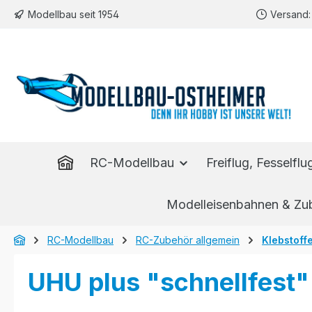
Modellbau seit 1954
Versand: 
m Hauptinhalt springen
Zur Suche springen
Zur Hauptnavigation springen
RC-Modellbau
Freiflug, Fesselfl
Modelleisenbahnen & Zu
RC-Modellbau
RC-Zubehör allgemein
Klebstoff
UHU plus "schnellfest" 