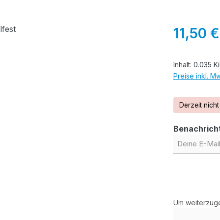
Regulärer Pr
11,50 €
Inhalt:
0.035 K
Preise inkl. M
Derzeit nicht
Benachricht
Deine E-Mail
Um weiterzuge