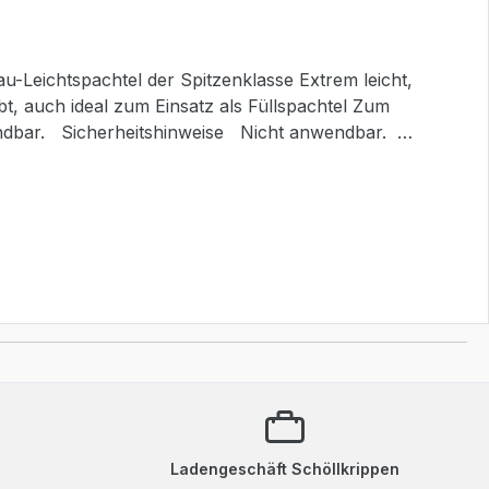
t, auch ideal zum Einsatz als Füllspachtel Zum
nicht die Kriterien für die Einstufung als PBT bzw.
Ladengeschäft Schöllkrippen