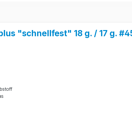
us "schnellfest" 18 g. / 17 g. #
bstoff
as