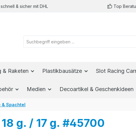
schnell & sicher mit DHL
Top Berat
ug & Raketen
Plastikbausätze
Slot Racing Car
behör
Medien
Decoartikel & Geschenkideen
e & Spachtel
18 g. / 17 g. #45700