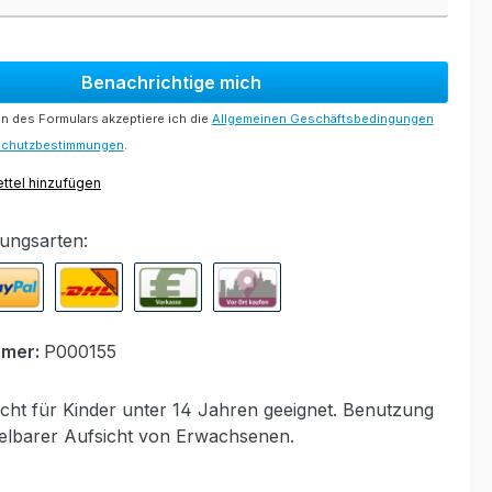
Benachrichtige mich
 des Formulars akzeptiere ich die
Allgemeinen Geschäftsbedingungen
schutzbestimmungen
.
ttel hinzufügen
ungsarten:
ypal Express
Nachnahme
Vorkasse per Banküberweisung
Rechnung zur Abholung bei Mod
mmer:
P000155
cht für Kinder unter 14 Jahren geeignet. Benutzung
telbarer Aufsicht von Erwachsenen.