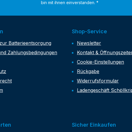
bin mit ihnen einverstanden.
*
on
Shop-Service
zur Batterieentsorgung
Newsletter
und Zahlungsbedingungen
Kontakt & Öffnungszeite
Cookie-Einstellungen
utz
Rückgabe
recht
Widerrufsformular
um
Ladengeschäft Schöllkr
rten
Sicher Einkaufen