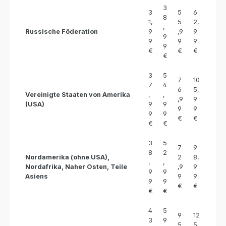
3
3
5
6
8
1,
5
2,
,
Russische Föderation
9
,9
9
9
9
9
9
9
€
€
€
€
3
5
7
10
7
4
6
5,
Vereinigte Staaten von Amerika
,
,
,9
9
(USA)
9
9
9
9
9
9
€
€
€
€
3
5
7
9
8
2
Nordamerika (ohne USA),
2
8,
,
,
Nordafrika, Naher Osten, Teile
,9
9
9
9
Asiens
9
9
9
9
€
€
€
€
4
5
9
12
3
9
5
5,