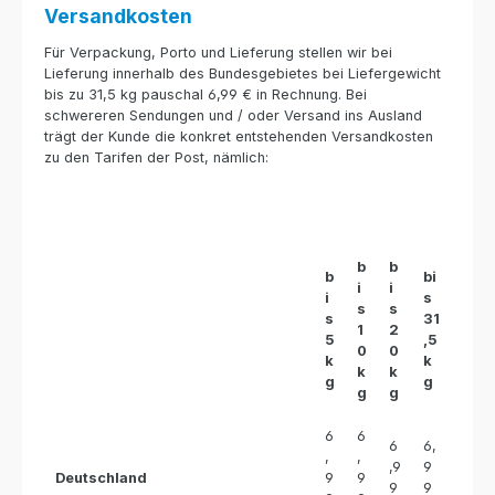
Versandkosten
Für Verpackung, Porto und Lieferung stellen wir bei
Lieferung innerhalb des Bundesgebietes bei Liefergewicht
bis zu 31,5 kg pauschal 6,99 € in Rechnung. Bei
schwereren Sendungen und / oder Versand ins Ausland
trägt der Kunde die konkret entstehenden Versandkosten
zu den Tarifen der Post, nämlich:
b
b
b
bi
i
i
i
s
s
s
s
31
1
2
5
,5
0
0
k
k
k
k
g
g
g
g
6
6
6
6,
,
,
,9
9
Deutschland
9
9
9
9