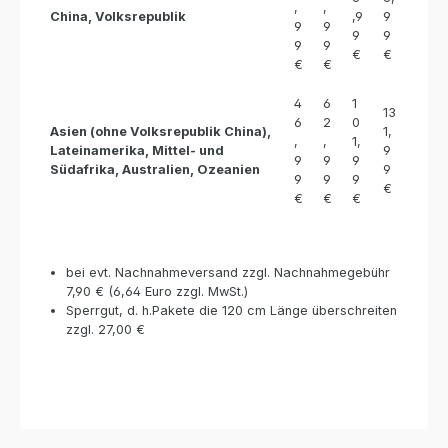
,
,
China, Volksrepublik
,9
9
9
9
9
9
9
9
€
€
€
€
4
6
1
13
6
2
0
Asien (ohne Volksrepublik China),
1,
,
,
1,
Lateinamerika,
Mittel- und
9
9
9
9
Südafrika,
Australien,
Ozeanien
9
9
9
9
€
€
€
€
bei evt. Nachnahmeversand zzgl. Nachnahmegebühr
7,90 € (6,64 Euro zzgl. MwSt.)
Sperrgut, d. h.Pakete die 120 cm Länge überschreiten
zzgl. 27,00 €