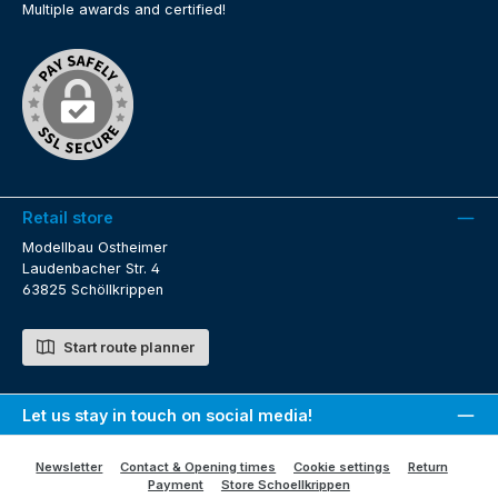
Multiple awards and certified!
Retail store
Modellbau Ostheimer
Laudenbacher Str. 4
63825 Schöllkrippen
Start route planner
Let us stay in touch on social media!
Newsletter
Contact & Opening times
Cookie settings
Return
Payment
Store Schoellkrippen