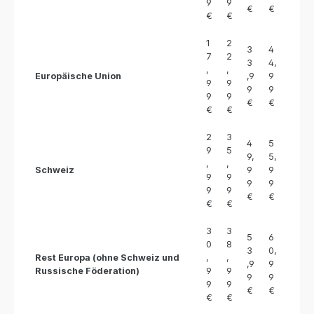
9
9
€
€
€
€
1
2
3
4
7
2
3
4,
,
,
Europäische Union
,9
9
9
9
9
9
9
9
€
€
€
€
2
3
4
5
9
5
9,
5,
,
,
Schweiz
9
9
9
9
9
9
9
9
€
€
€
€
3
3
5
6
0
8
3
0,
Rest Europa (ohne Schweiz und
,
,
,9
9
Russische Föderation)
9
9
9
9
9
9
€
€
€
€