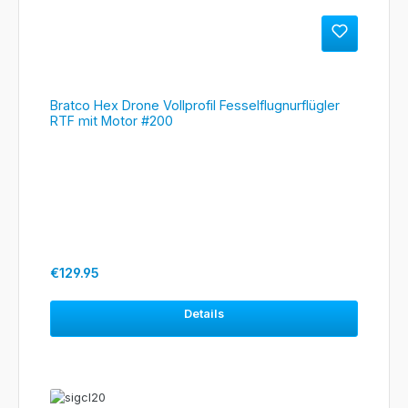
Bratco Hex Drone Vollprofil Fesselflugnurflügler
RTF mit Motor #200
Regular price:
€129.95
Details