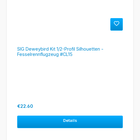
SIG Deweybird Kit 1/2-Profil Silhouetten -
Fesselrennflugzeug #CL15
Regular price:
€22.60
Details