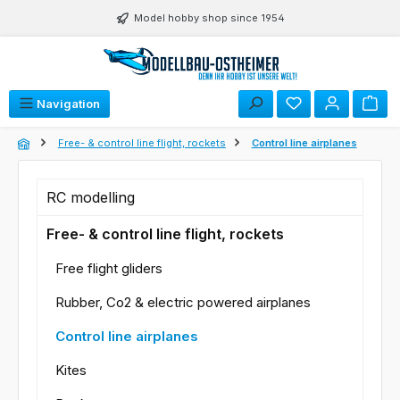
Skip to main content
Model hobby shop since 1954
You have 0 wishli
Navigation
Free- & control line flight, rockets
Control line airplanes
RC modelling
Free- & control line flight, rockets
Free flight gliders
Rubber, Co2 & electric powered airplanes
Control line airplanes
Kites