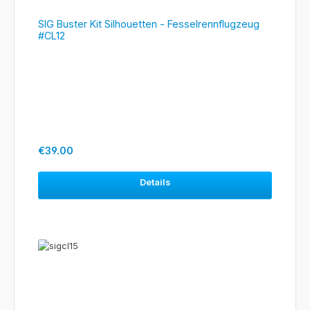
SIG Buster Kit Silhouetten - Fesselrennflugzeug
#CL12
Regular price:
€39.00
Details