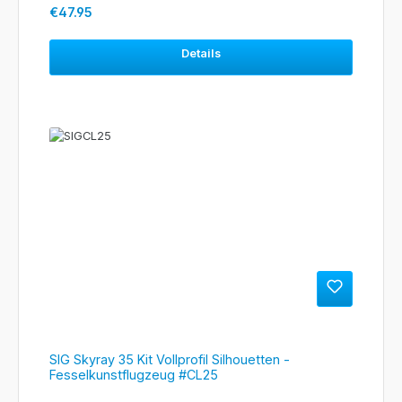
Regular price:
€47.95
Details
SIG Skyray 35 Kit Vollprofil Silhouetten -
Fesselkunstflugzeug #CL25