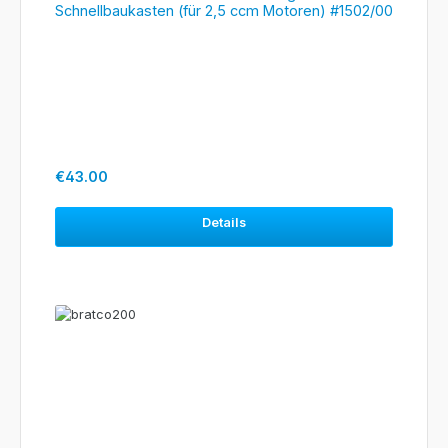
Schnellbaukasten (für 2,5 ccm Motoren) #1502/00
Regular price:
€43.00
Details