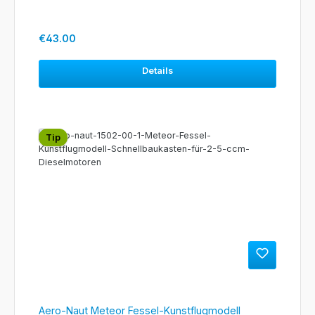
Regular price:
€43.00
Details
Tip
Aero-Naut Meteor Fessel-Kunstflugmodell