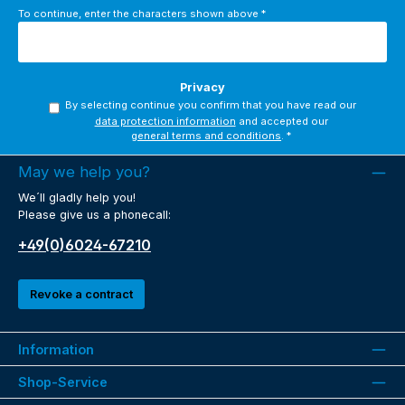
To continue, enter the characters shown above
*
Privacy
By selecting continue you confirm that you have read our
data protection information
and accepted our
general terms and conditions
.
*
May we help you?
We´ll gladly help you!
Please give us a phonecall:
+49(0)6024-67210
Revoke a contract
Information
Shop-Service