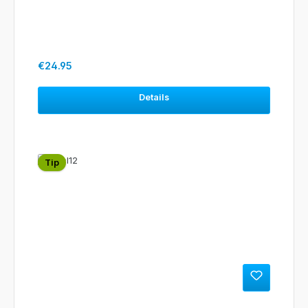
Regular price:
€24.95
Details
Tip