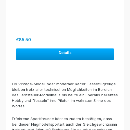
Regular price:
€85.50
Details
Ob Vintage-Modell oder moderner Racer: Fesseflugzeuge
bleiben trotz aller technischen Möglichkeiten im Bereich
des Fernsteuer-Modellbaus bis heute ein überaus beliebtes
Hobby und "fesseln" ihre Piloten im wahrsten Sinne des
Wortes.
Erfahrene Sportfreunde können zudem bestätigen, dass
bei dieser Flugmodellsportart auch der Gleichgewichtssinn
trainiert wird. Warum? Probieren Sie es mit den schönen