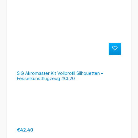
SIG Akromaster Kit Vollprofil Silhouetten -
Fesselkunstflugzeug #CL20
Regular price:
€42.40