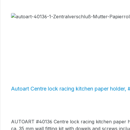
Autoart Centre lock racing kitchen paper holder,
AUTOART #40136 Centre lock racing kitchen paper holder for kitchen- and workshop-paper rolls made from aluminum length ca. 35 cm, alumin
ca. 35 mm wall fitting kit with dowels and screws incl