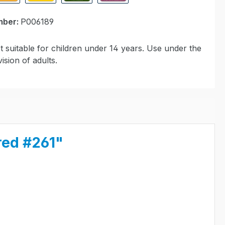
ypal Express
Cash on delivery
Paid in advance
Invoice for collection at Modell
mber:
P006189
 suitable for children under 14 years. Use under the
ision of adults.
red #261"