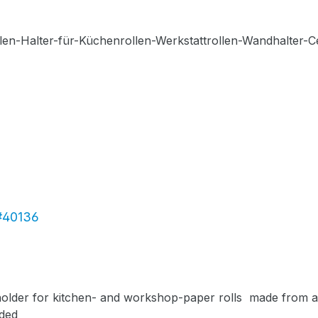
 #40136
um core diameter
uded