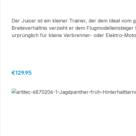
Der Juicer ist ein kleiner Trainer, der dem Ideal v
Breiteverhältnis verzeiht er dem Flugmodelleinsteige
urprünglich für kleine Verbrenner- oder Elektro-Mot
dazu passenden leichten Komponenten bestücken, wodurch noch 
mit Baustufenzeichnungen Rumpf, Tragflächehälften u
Randbogen Fahrwerk, Räder Kleinteile und Zubehör für Ruderanlenkungen Technische Daten: Spannweite ca. 1
Motordrehzahl über Drehzahlregler Höhenruder Seitenruder Empfohlene RC-Ausstattung (wird zzgl. zum Bausatz benötigt): 3-Kanal
Empfänger 2 Rudermaschinen Flugregler Elektromotor
Regular price:
€129.95