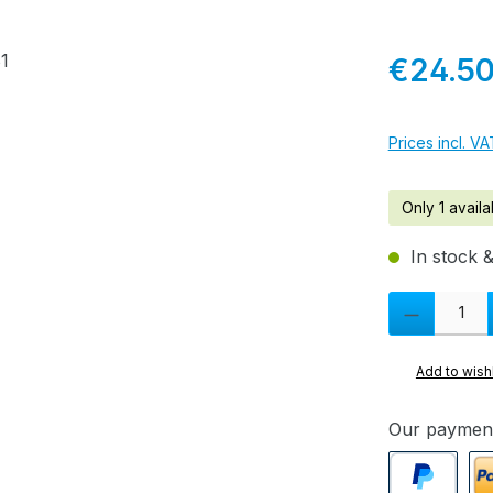
Regular pric
€24.5
Prices incl. V
Only 1 availa
In stock &
Product Quanti
Add to wishl
Our paymen