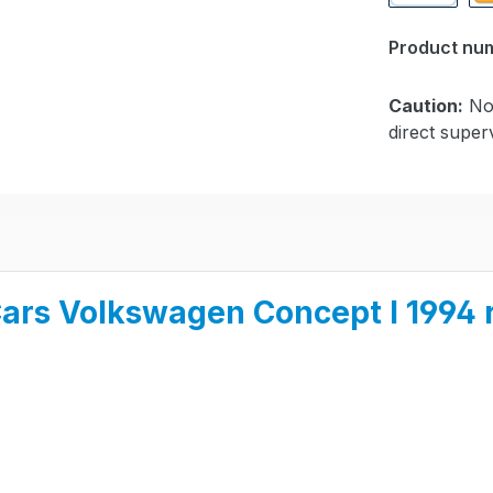
PayPal
Pa
Product nu
Caution:
Not
direct superv
Cars Volkswagen Concept I 1994 