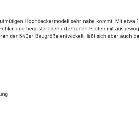
om gutmütigen Hochdeckermodell sehr nahe kommt: Mit etwa
r Fehler und begeistert den erfahrenen Piloten mit ausgew
oren der 540er Baugröße entwickelt, läßt sich aber auch 
höhere Flugleistungen erreicht werden können. Inhalt Packung: Mon
nd Leitwerksteile in Holzbauweise, mehrfarbig mit Folie 
251 mm Länge ü. a. ca. 915 mm RC-Funktionen:
 Fernsteueranlage mit
 der 540er Baugröße und passende Luftschraube mit Spin