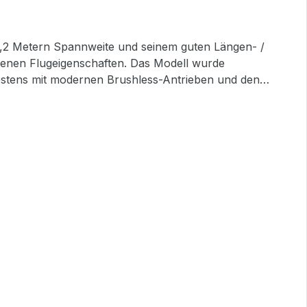
 1,2 Metern Spannweite und seinem guten Längen- /
ogenen Flugeigenschaften. Das Modell wurde
bestens mit modernen Brushless-Antrieben und den
tageanleitung in Englisch
bespannt Kunststoff-Motorhaube Kunststoff-
ner 7,2 Volt Flugakku