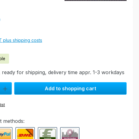
e:
0
AT plus shipping costs
ble
 ready for shipping, delivery time appr. 1-3 workdays
ty: Enter the desired amount or use the buttons to increase or decre
Add to shopping cart
ist
t methods: