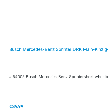
Busch Mercedes-Benz Sprinter DRK Main-Kinzig
# 54005 Busch Mercedes-Benz Sprintershort wheelba
Regular price:
€39.99