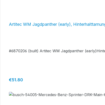
Artitec WM Jagdpanther (early), Hinterhalttarn
#6870206 (built) Artitec WM Jagdpanther (early)Hin
Regular price:
€51.80